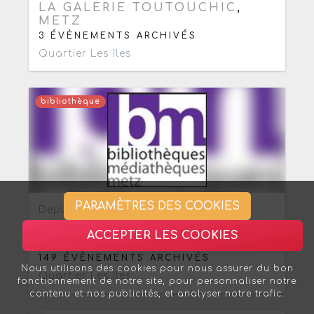
LA GALERIE TOUTOUCHIC
,
METZ
3 ÉVÈNEMENTS ARCHIVÉS
Quartier Les îles
bibliothèque
Ajouter aux favoris
0
PARAMÈTRES DES COOKIES
Depuis le vendredi 2 janvier 2015
LA MÉDIATHÈQUE VERLAINE
,
ACCEPTER LES COOKIES
METZ
149 ÉVÈNEMENTS ARCHIVÉS
Nous utilisons des cookies pour nous assurer du bon
Quartier Les îles
fonctionnement de notre site, pour personnaliser notre
contenu et nos publicités, et analyser notre trafic.