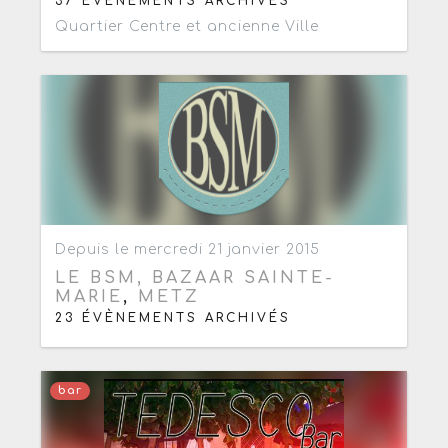
37 ÉVÈNEMENTS ARCHIVÉS
Quartier Centre et ancienne Ville
Ajouter aux favoris
0
Depuis le mercredi 21 janvier 2015
LE BSM, BAZAAR SAINTE-
MARIE
,
METZ
23 ÉVÈNEMENTS ARCHIVÉS
bar