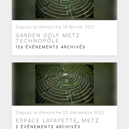
Ajouter aux favoris
0
Depuis le dimanche 14 février 2021
GARDEN GOLF METZ
TECHNOPÔLE
126 ÉVÈNEMENTS ARCHIVÉS
Ajouter aux favoris
0
Depuis le dimanche 25 décembre 2022
ESPACE LAFAYETTE
,
METZ
2 ÉVÈNEMENTS ARCHIVÉS