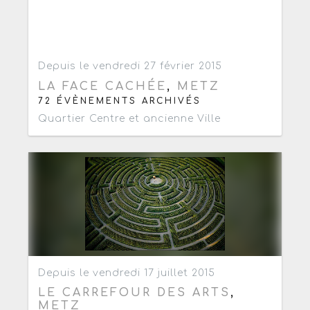
Ajouter aux favoris
0
Depuis le vendredi 27 février 2015
LA FACE CACHÉE
,
METZ
72 ÉVÈNEMENTS ARCHIVÉS
Quartier Centre et ancienne Ville
Ajouter aux favoris
0
Depuis le vendredi 17 juillet 2015
LE CARREFOUR DES ARTS
,
METZ