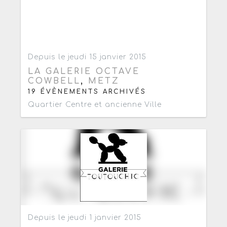
Ajouter aux favoris
0
Depuis le jeudi 15 janvier 2015
LA GALERIE OCTAVE
COWBELL
,
METZ
19 ÉVÈNEMENTS ARCHIVÉS
Quartier Centre et ancienne Ville
Ajouter aux favoris
0
Depuis le jeudi 1 janvier 2015