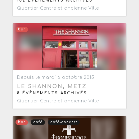
102 ÉVÈNEMENTS ARCHIVÉS
Quartier Centre et ancienne Ville
bar
Ajouter aux favoris
0
Depuis le mardi 6 octobre 2015
LE SHANNON
,
METZ
8 ÉVÈNEMENTS ARCHIVÉS
Quartier Centre et ancienne Ville
bar
café
café-concert