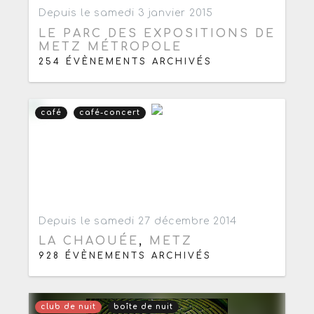
Ajouter aux favoris
0
Depuis le samedi 3 janvier 2015
LE PARC DES EXPOSITIONS DE
METZ MÉTROPOLE
254 ÉVÈNEMENTS ARCHIVÉS
café
café-concert
Ajouter aux favoris
0
Depuis le samedi 27 décembre 2014
LA CHAOUÉE
,
METZ
928 ÉVÈNEMENTS ARCHIVÉS
club de nuit
boîte de nuit