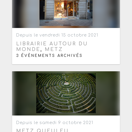
Ajouter aux favoris
0
Depuis le vendredi 15 octobre 2021
LIBRAIRIE AUTOUR DU
MONDE
,
METZ
3 ÉVÈNEMENTS ARCHIVÉS
Ajouter aux favoris
0
Depuis le samedi 9 octobre 2021
METZ QUEULEU