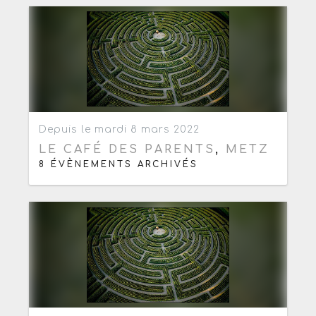
Ajouter aux favoris
0
Depuis le mardi 8 mars 2022
LE CAFÉ DES PARENTS
,
METZ
8 ÉVÈNEMENTS ARCHIVÉS
Ajouter aux favoris
0