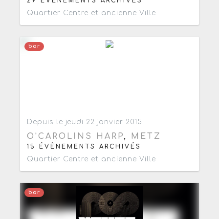
29 ÉVÈNEMENTS ARCHIVÉS
Quartier Centre et ancienne Ville
bar
Ajouter aux favoris
0
Depuis le jeudi 22 janvier 2015
O'CAROLINS HARP
,
METZ
15 ÉVÈNEMENTS ARCHIVÉS
Quartier Centre et ancienne Ville
bar