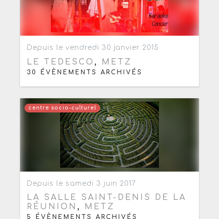
Ajouter aux favoris
0
Depuis le vendredi 30 janvier 2015
LE TEDESCO
,
METZ
30 ÉVÈNEMENTS ARCHIVÉS
centre socio-culturel
Ajouter aux favoris
0
Depuis le samedi 3 juin 2017
LA SALLE SAINT-DENIS DE LA
RÉUNION
,
METZ
5 ÉVÈNEMENTS ARCHIVÉS