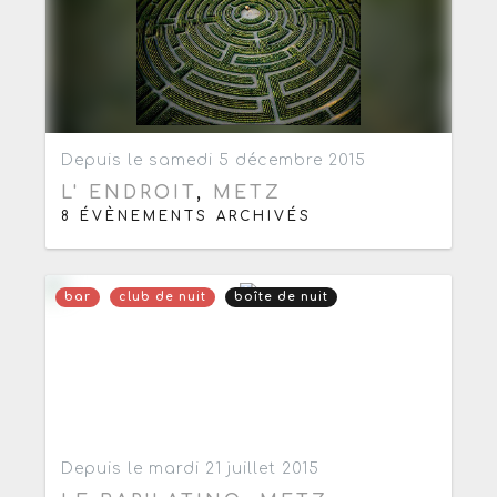
Ajouter aux favoris
0
Depuis le samedi 5 décembre 2015
L' ENDROIT
,
METZ
8 ÉVÈNEMENTS ARCHIVÉS
bar
club de nuit
boîte de nuit
Ajouter aux favoris
0
Depuis le mardi 21 juillet 2015