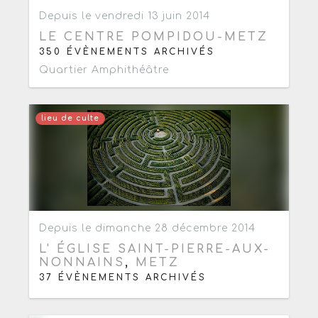
Ajouter aux favoris
1
Depuis le vendredi 13 juin 2014
LE CENTRE POMPIDOU-METZ
350 ÉVÈNEMENTS ARCHIVÉS
Quartier Amphithéâtre
lieu de culte
Ajouter aux favoris
0
Depuis le dimanche 28 décembre 2014
L' ÉGLISE SAINT-PIERRE-AUX-
NONNAINS
,
METZ
37 ÉVÈNEMENTS ARCHIVÉS