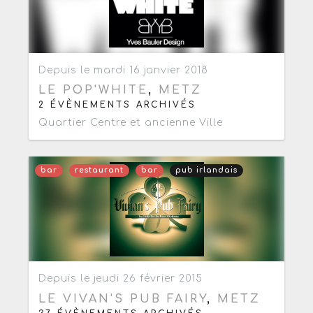
Ajouter aux favoris
0
Depuis le mardi 16 janvier 2018
LE POP'WHITE
,
METZ
2 ÉVÈNEMENTS ARCHIVÉS
Quartier Centre et ancienne Ville
bar
restaurant
bar
pub irlandais
Ajouter aux favoris
0
Depuis le jeudi 26 février 2015
LE VIVAN'S PUB FAIRY
,
METZ