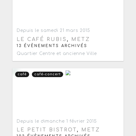
Ajouter aux favoris
0
Depuis le samedi 21 mars 2015
LE CAFÉ RUBIS
,
METZ
13 ÉVÈNEMENTS ARCHIVÉS
Quartier Centre et ancienne Ville
café
café-concert
Ajouter aux favoris
0
Depuis le dimanche 1 février 2015
LE PETIT BISTROT
,
METZ