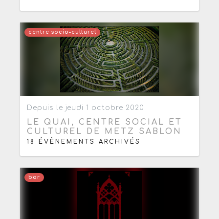
centre socio-culturel
Ajouter aux favoris
0
Depuis le jeudi 1 octobre 2020
LE QUAI, CENTRE SOCIAL ET
CULTUREL DE METZ SABLON
18 ÉVÈNEMENTS ARCHIVÉS
bar