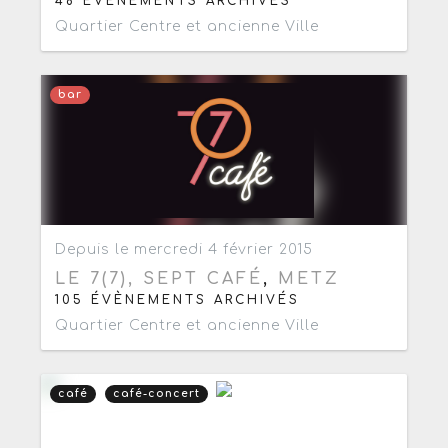
48 ÉVÈNEMENTS ARCHIVÉS
Quartier Centre et ancienne Ville
bar
Ajouter aux favoris
0
Depuis le mercredi 4 février 2015
LE 7(7), SEPT CAFÉ
,
METZ
105 ÉVÈNEMENTS ARCHIVÉS
Quartier Centre et ancienne Ville
café
café-concert