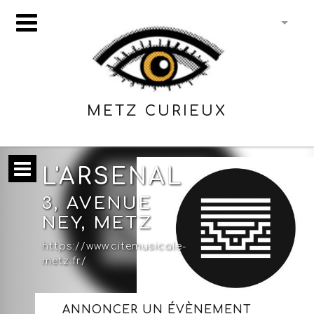
METZ CURIEUX
L'ARSENAL
3, AVENUE
NEY, METZ
https://www.citemusicale-
metz.fr/
ANNONCER UN ÉVÈNEMENT