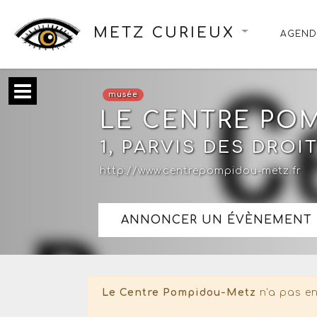
METZ CURIEUX
AGEND
musée
LE CENTRE PO
1, PARVIS DES DRO
http://www.centrepompidou-metz.fr
ANNONCER UN ÉVÈNEMENT 
Le Centre Pompidou-Metz
n'a pas en