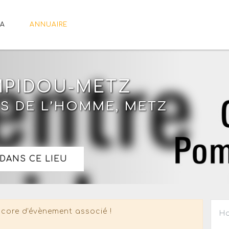
A
ANNUAIRE
MPIDOU-METZ
ITS DE L’HOMME, METZ
DANS CE LIEU
core d'évènement associé !
Ho