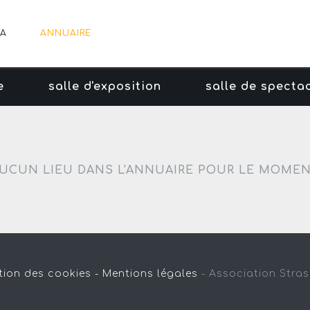
A
ANNUAIRE
e
salle d'exposition
salle de specta
UCUN LIEU DANS L'ANNUAIRE POUR LE MOME
tion des cookies -
Mentions légales
-
Association Stra