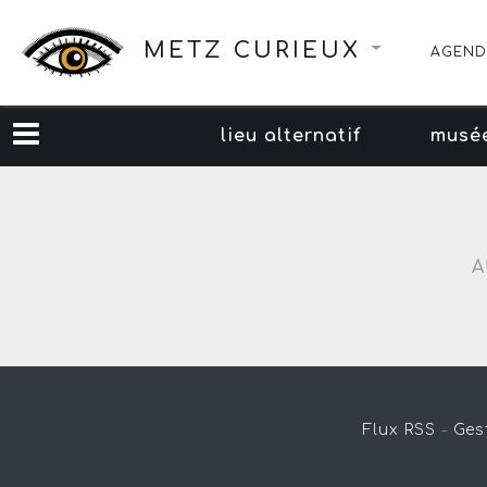
METZ CURIEUX
AGEND
lieu alternatif
musé
A
Flux RSS
-
Ges