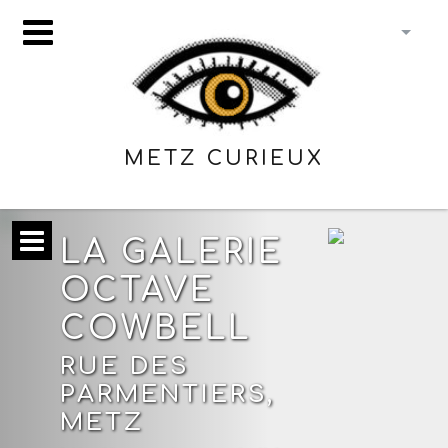
METZ CURIEUX
LA GALERIE
OCTAVE
COWBELL
RUE DES
PARMENTIERS,
METZ