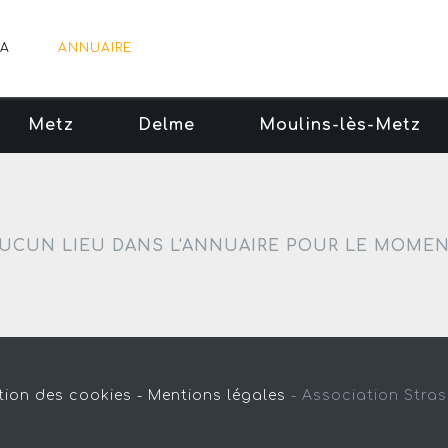
A
ANNUAIRE
Metz
Delme
Moulins-lès-Metz
UCUN LIEU DANS L'ANNUAIRE POUR LE MOME
tion des cookies -
Mentions légales
-
Association Stra