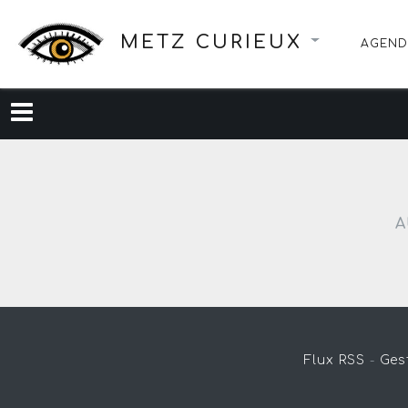
METZ CURIEUX
AGEND
A
Flux RSS
-
Ges