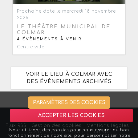
Ajouter aux favoris
0
Prochaine date le mercredi 18 novembre
2026
LE THÉÂTRE MUNICIPAL DE
COLMAR
4 ÉVÈNEMENTS À VENIR
Centre ville
VOIR LE LIEU À COLMAR AVEC
DES ÉVÈNEMENTS ARCHIVÉS
PARAMÈTRES DES COOKIES
ACCEPTER LES COOKIES
Flux RSS
-
Gestion des cookies -
Mentions légales
-
Nous utilisons des cookies pour nous assurer du bon
Association Strasbourg Curieux
fonctionnement de notre site, pour personnaliser notre