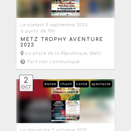
Le samedi 9 septembre 2023
à partir de 10h
METZ TROPHY AVENTURE
2023
La place de la République
,
Metz
Tarif non communiqué
2
danse
chant
conte
spectacle
OCT
Le dimanche 2 octobre 2022