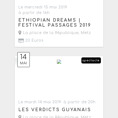
Le mercredi 15 mai 2019
à partir de 16h
ETHIOPIAN DREAMS |
FESTIVAL PASSAGES 2019
La place de la République
,
Metz
20 Euros
14
spectacle
MAI
Le mardi 14 mai 2019
à partir de 20h
LES VERDICTS GUYANAIS
La place de la République
,
Metz