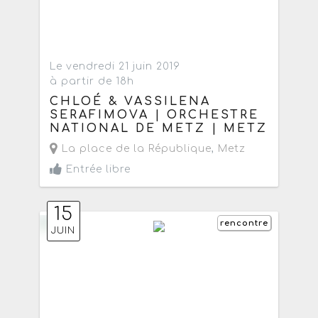
Le vendredi 21 juin 2019
à partir de 18h
CHLOÉ & VASSILENA
SERAFIMOVA | ORCHESTRE
NATIONAL DE METZ | METZ
La place de la République
,
Metz
Entrée libre
15
rencontre
JUIN