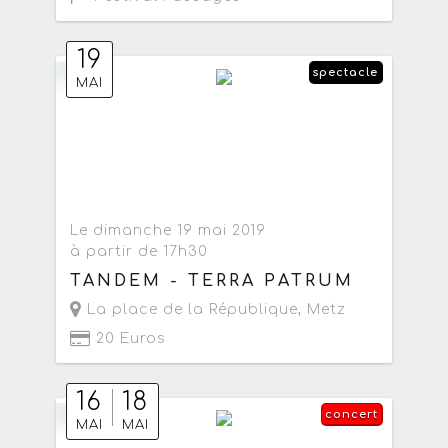
19
spectacle
MAI
Le dimanche 19 mai 2019
à partir de 17h30
TANDEM - TERRA PATRUM
La place de la République
,
Metz
20 Euros
16
18
concert
MAI
MAI