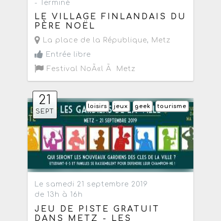
- Terminé
LE VILLAGE FINLANDAIS DU
PÈRE NOËL
La place de la République
,
Metz
Entrée libre
Festival NoÃ«l Ã Metz
21
loisirs
jeux
geek
tourisme
SEPT
Le samedi 21 septembre 2019
de 13h à 16h
JEU DE PISTE GRATUIT
DANS METZ - LES