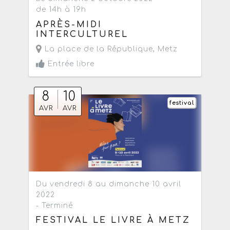
de 14h à 19h
APRÈS-MIDI
INTERCULTUREL
La place de la République
,
Metz
Entrée libre
8
10
festival
AVR
AVR
Du vendredi 8 au dimanche 10 avril
2022
- Terminé
FESTIVAL LE LIVRE À METZ