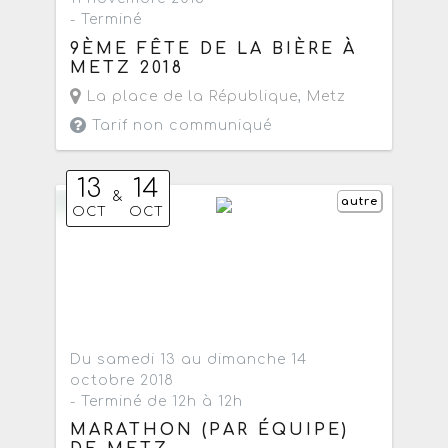
- Terminé
9ÈME FÊTE DE LA BIÈRE À
METZ 2018
La place de la République
,
Metz
Tarif non communiqué
13
14
&
autre
OCT
OCT
Du samedi 13 au dimanche 14
octobre 2018
- Terminé de 12h à 12h
MARATHON (PAR ÉQUIPE)