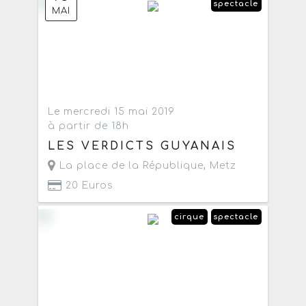
spectacle
MAI
Le mercredi 15 mai 2019
à partir de 18h
LES VERDICTS GUYANAIS
La place de la République
,
Metz
20 Euros
cirque
spectacle