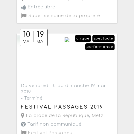
Entrée libre
Super semaine de la propreté
10
19
cirque
spectacle
MAI
MAI
performance
Du vendredi 10 au dimanche 19 mai
2019
- Terminé
FESTIVAL PASSAGES 2019
La place de la République
,
Metz
Tarif non communiqué
Festival Passages