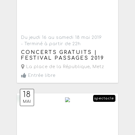
Du jeudi 16 au samedi 18 mai 2019
- Terminé à partir de 22h
CONCERTS GRATUITS |
FESTIVAL PASSAGES 2019
La place de la République
,
Metz
Entrée libre
18
spectacle
MAI