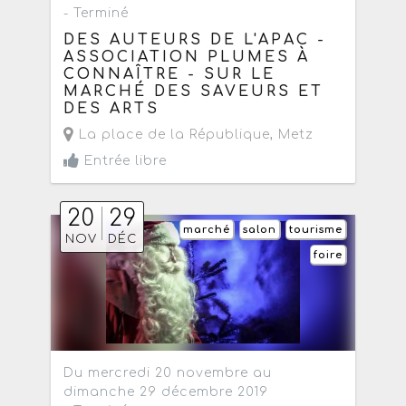
- Terminé
DES AUTEURS DE L'APAC -
ASSOCIATION PLUMES À
CONNAÎTRE - SUR LE
MARCHÉ DES SAVEURS ET
DES ARTS
La place de la République
,
Metz
Entrée libre
20
29
marché
salon
tourisme
NOV
DÉC
foire
Du mercredi 20 novembre au
dimanche 29 décembre 2019