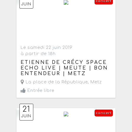
concert
JUIN
Le samedi 22 juin 2019
à partir de 18h
ETIENNE DE CRÉCY SPACE
ECHO LIVE | MEUTE | BON
ENTENDEUR | METZ
La place de la République
,
Metz
Entrée libre
21
concert
JUIN