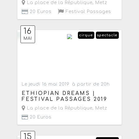
La place de la République
,
Metz
20 Euros
Festival Passages
16
cirque
spectacle
MAI
Le jeudi 16 mai 2019
à partir de 20h
ETHIOPIAN DREAMS |
FESTIVAL PASSAGES 2019
La place de la République
,
Metz
20 Euros
15