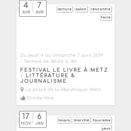
4
7
lecture
salon
rencontre
AVR
AVR
foire
Du jeudi 4 au dimanche 7 avril 2019
- Terminé de 18h30 à 18h
FESTIVAL LE LIVRE À METZ
- LITTÉRATURE &
JOURNALISME
La place de la République
,
Metz
Entrée libre
17
6
loisirs
marché
tourisme
NOV
JAN
jeux