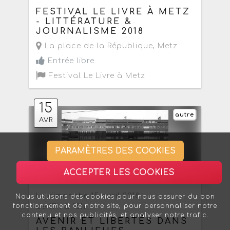
FESTIVAL LE LIVRE À METZ
- LITTÉRATURE &
JOURNALISME 2018
La place de la République
,
Metz
Entrée libre
Festival Le Livre à Metz
15
autre
AVR
PARAMÈTRES DES COOKIES
ACCEPTER LES COOKIES
Le dimanche 15 avril 2018
Nous utilisons des cookies pour nous assurer du bon
fonctionnement de notre site, pour personnaliser notre
de 17h à 18h
contenu et nos publicités, et analyser notre trafic.
AVENIR ET LIBERTÉS DANS