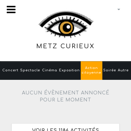
METZ CURIEUX
Action
Concert
Spectacle
Cinéma
Exposition
Soirée
Autre
citoyenne
AUCUN ÉVÈNEMENT ANNONCÉ
POUR LE MOMENT
VOIR LES 1186 ACTIVITÉS