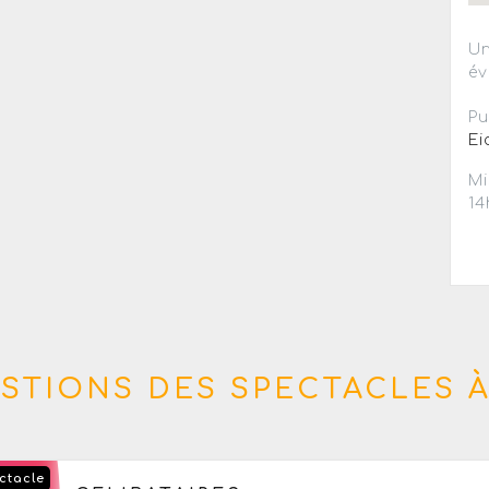
Un
év
Pu
Ei
Mi
14
STIONS DES SPECTACLES À
ctacle
Du jeudi 17 au dimanche 20 septembre 2026