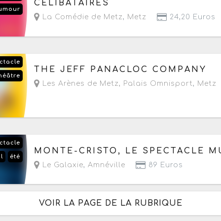
CELIBATAIRES
umour
- Prochaine date le jeudi 17 septembre 2026 à 
La Comédie de Metz
,
Metz
24,20 Euros
ctacle
Le vendredi 18 septembre 2026
à partir de 20h
THE JEFF PANACLOC COMPANY
héâtre
Les Arènes de Metz, Palais Omnisport
,
Metz
ctacle
Du vendredi 18 au samedi 19 septembre 2026
MONTE-CRISTO, LE SPECTACLE M
l
été
- Prochaine date le vendredi 18 septembre 202
Le Galaxie
,
Amnéville
89 Euros
VOIR LA PAGE DE LA RUBRIQUE