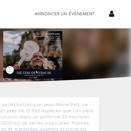
ANNONCER UN ÉVÈNEMENT
 jardin botanique Jean-Marie Pelt, ce
nt près de 12 000 espèces que l’on peut
couvrir, dans un jardin de 25 hectares
 2500 m2 de serres tropicales. Plantes
res et menacées, plantes étonnantes