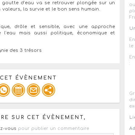
a goutte d’eau va se retrouver plongée sur un
ou
 valeurs, la survie et le bon sens humain.
pl
Fr
ique, drôle et sensible, avec une approche
Un
de l’eau mais aussi politique, économique et
En
le
nie des 3 trésors
En
:
 CET ÉVÈNEMENT
Gr
di
pour un : mail / forum / réseau social
ex
RE SUR CET ÉVÈNEMENT,
Li
z-vous
pour publier un commentaire
Ad