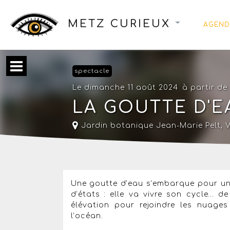
METZ CURIEUX
AGEND
spectacle
Le dimanche 11 août 2024
à partir de
LA GOUTTE D'E
Jardin botanique Jean-Marie Pelt
,
V
Une goutte d’eau s’embarque pour un
d’états : elle va vivre son cycle… d
élévation pour rejoindre les nuag
l’océan.