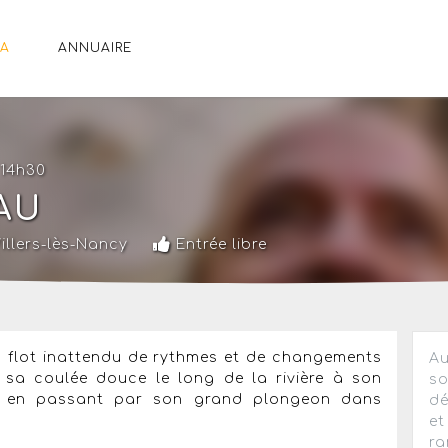
A
ANNUAIRE
 14h30
AU
illers-lès-Nancy
Entrée libre
 flot inattendu de rythmes et de changements
Au
e sa coulée douce le long de la rivière à son
so
es en passant par son grand plongeon dans
dé
et
ra