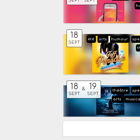
SEPT
SEPT
h
18
été
arts
humour
spe
SEPT
t
18
19
&
théâtre
spe
SEPT
SEPT
arts
musica