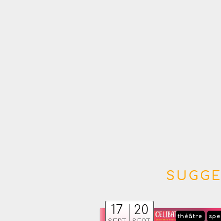
SUGGE
17
20
théâtre
spe