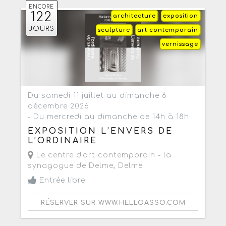
ENCORE
122
architecture
exposition
JOURS
sculpture
art contemporain
vernissage
Du samedi 11 juillet au dimanche 6
décembre 2026
- Du mercredi au dimanche de 14h à 18h
EXPOSITION L’ENVERS DE
L’ORDINAIRE
Le centre d'art contemporain - la
synagogue de Delme
,
Delme
Entrée libre
RÉSERVER SUR WWW.HELLOASSO.COM