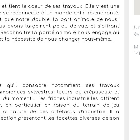
 et tient le coeur de ses travaux. Elle y est une
ue se reconnecte à un monde enfin ré-enchanté.
nt que notre double, la part animale de nous-
s avons largement perdu de vue, et s’offrant
Un
. Reconnaître la parité animale nous engage au
év
 et la nécessité de nous changer nous-même…
Mi
14
e qu’il consacre notamment ses travaux
mbiances sylvestres, lueurs du crépuscule et
e du moment… Les friches industrielles attirent
 en particulier en raison du terrain de jeu
la nature de ces artéfacts d’industrie. Il a
ection présentant les facettes diverses de son