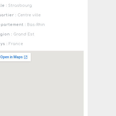
lle :
Strasbourg
artier :
Centre ville
partement :
Bas-Rhin
gion :
Grand Est
ys :
France