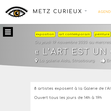
METZ CURIEUX
AGEND
exposition
art contemporain
peinture
Du jeudi 19 novembre 2020 au mercredi
« L’ART EST UN
La galerie Aida
,
Strasbourg
En
8 artistes exposent à la Galerie de l’
Ouvert tous les jours de 14h à 19h