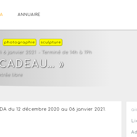
A
ANNUAIRE
photographie
sculpture
 6 janvier 2021
- Terminé de 14h à 19h
 CADEAU… »
trée libre
AIDA du 12 décembre 2020 au 06 janvier 2021.
ai
Li
Ad