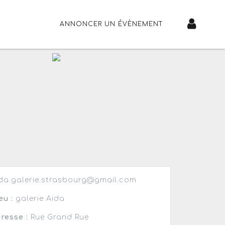
ANNONCER UN ÉVÈNEMENT
da.galerie.strasbourg@gmail.com
eu :
galerie Aida
resse :
Rue Grand Rue