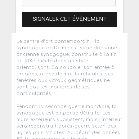
SIGNALER CET ÉVÈNEMENT
Le centre d’art contemporain - la
synagogue de Delme est situé dans une
ancienne synagogue, construite à la fin
du XIXe siècle dans un style
orientalisant. Sa coupole, son entrée à
arcades, ornée de motifs réticulés, ses
fenêtres aux vitraux géométriques ne
sont pas les moindres de ses
particularités.
Pendant la seconde guerre mondiale, la
synagogue est en partie détruite. Les
murs extérieurs subsistent, mais l’intérieur
sera reconstruit après-guerre selon des
lignes plus strictes. Au début des années