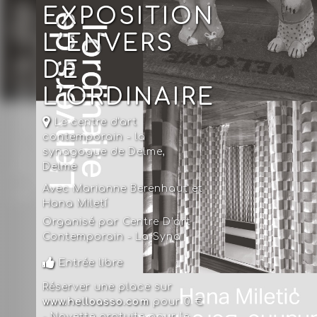
EXPOSITION
L’ENVERS
DE
L’ORDINAIRE
Le centre d'art
contemporain - la
synagogue de Delme
,
Delme
Avec Marianne Berenhaut et
Hana Miletí
Organisé par Centre D'art
Contemporain - La Syna
Entrée libre
Réserver une place sur
www.helloasso.com
pour 0 €
- Navette gratuite pour le