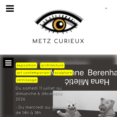
METZ CURIEUX
exposition
architecture
art contemporain
sculpture
vernissage
Du samedi 11 juillet au
dimanche 6 décembre
2026
- Du mercredi au dimanche
de 14h à 18h