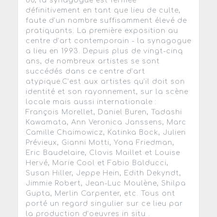
80, la synagogue est fermée
définitivement en tant que lieu de culte,
faute d’un nombre suffisamment élevé de
pratiquants. La première exposition au
centre d’art contemporain - la synagogue
a lieu en 1993. Depuis plus de vingt-cinq
ans, de nombreux artistes se sont
succédés dans ce centre d’art
atypique.C’est aux artistes qu’il doit son
identité et son rayonnement, sur la scène
locale mais aussi internationale :
François Morellet, Daniel Buren, Tadashi
Kawamata, Ann Veronica Janssens, Marc
Camille Chaimowicz, Katinka Bock, Julien
Prévieux, Gianni Motti, Yona Friedman,
Eric Baudelaire, Clovis Maillet et Louise
Hervé, Marie Cool et Fabio Balducci,
Susan Hiller, Jeppe Hein, Edith Dekyndt,
Jimmie Robert, Jean-Luc Moulène, Shilpa
Gupta, Merlin Carpenter, etc. Tous ont
porté un regard singulier sur ce lieu par
la production d’oeuvres in situ .