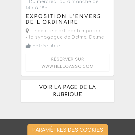
- Du mercredi au dimanche de
14h à 18h
EXPOSITION L’ENVERS
DE L’ORDINAIRE
Le centre d'art contemporain
- la synagogue de Delme
,
Delme
Entrée libre
RÉSERVER SUR
WWW.HELLOASSO.COM
VOIR LA PAGE DE LA
RUBRIQUE
PARAMÈTRES DES COOKIES