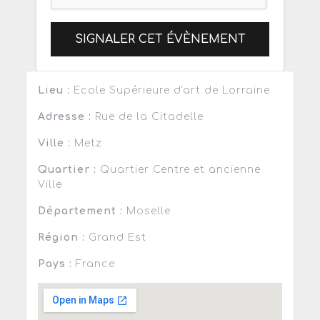
SIGNALER CET ÉVÈNEMENT
Lieu :
Ecole Supérieure d'art de Lorraine
Adresse :
Rue de la Citadelle
Ville :
Metz
Quartier :
Quartier Centre et ancienne
Ville
Département :
Moselle
Région :
Grand Est
Pays :
France