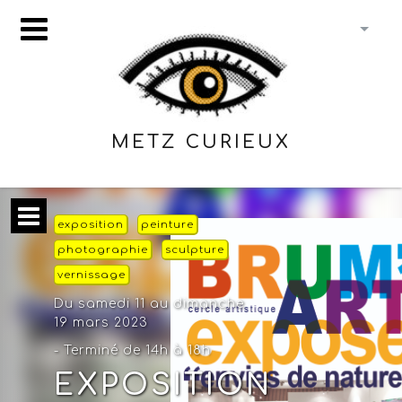
METZ CURIEUX
exposition
peinture
photographie
sculpture
vernissage
Du samedi 11 au dimanche
19 mars 2023
- Terminé de 14h à 18h
EXPOSITION