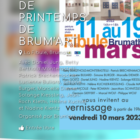
DE
PRINTEMPS
DE
BRUM'ART
La Fibule
,
Brumath
Avec Daniel Jung, Betty
Berthold-Monterastelli,
Patrick Brechenmacher,
Lucienne Buliard, Simone
Burger, Marcelle Diemer ,
Solange Kiessling, Jean-
Roch Klethi, Hélène Kuchler
et Nadine Kientz
Organisé par Brum'art
Entrée libre