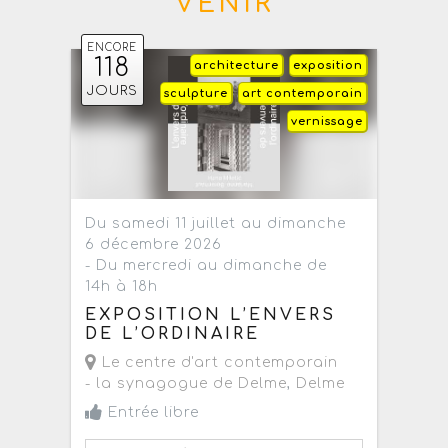
VENIR
ENCORE
118
architecture
exposition
JOURS
sculpture
art contemporain
vernissage
Du samedi 11 juillet au dimanche
6 décembre 2026
- Du mercredi au dimanche de
14h à 18h
EXPOSITION L’ENVERS
DE L’ORDINAIRE
Le centre d'art contemporain
- la synagogue de Delme
,
Delme
Entrée libre