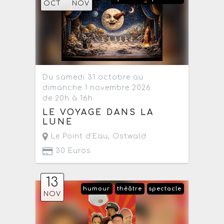
OCT
NOV
Du samedi 31 octobre au
dimanche 1 novembre 2026
de 20h à 16h
LE VOYAGE DANS LA
LUNE
Le Point d'Eau
,
Ostwald
30 Euros
13
humour
théâtre
spectacle
NOV