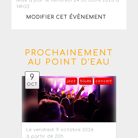
Mise à jour le vendredi 24 octobre 2025 à
14h22
MODIFIER CET ÉVÈNEMENT
PROCHAINEMENT
AU POINT D'EAU
9
jazz
blues
concert
OCT
Le vendredi 9 octobre 2026
à partir de 20h