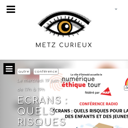
METZ CURIEUX
autre
conférence
Le mercredi 19 juin 2024
de 17h à 19h
ECRANS :
QUELS
RISQUES