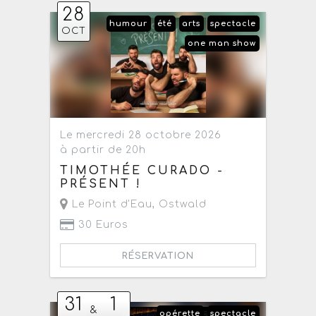
28
humour
été
arts
spectacle
OCT
one man show
Le mercredi 28 octobre 2026
à partir de 20h
TIMOTHÉE CURADO -
PRÉSENT !
Le Point d'Eau
,
Ostwald
30 Euros
RÉSERVATION
31
1
&
opérette
spectacle