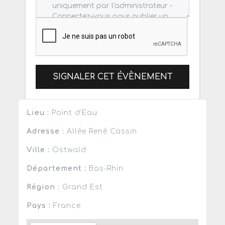
SIGNALER CET ÉVÈNEMENT
Lieu :
Point d'Eau
Adresse :
Allée René Cassin
Ville :
Ostwald
Département :
Bas-Rhin
Région :
Grand Est
Pays :
France