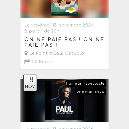
Le vendredi 13 novembre 2026
à partir de 20h
ON NE PAIE PAS ! ON NE
PAIE PAS !
Le Point d'Eau
,
Ostwald
30 Euros
18
humour
spectacle
NOV
one man show