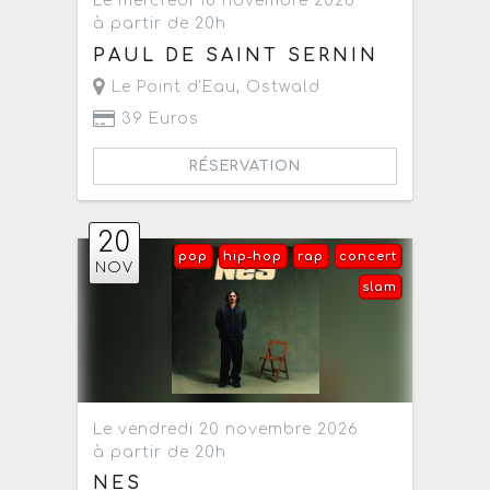
Le mercredi 18 novembre 2026
à partir de 20h
PAUL DE SAINT SERNIN
Le Point d'Eau
,
Ostwald
39 Euros
RÉSERVATION
20
pop
hip-hop
rap
concert
NOV
slam
Le vendredi 20 novembre 2026
à partir de 20h
NES