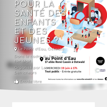
POUR LA
SANTÉ DES
ENFANTS
ET DES
JEUNES ?
Le Point d'Eau
,
Ostwald
Dans le cadre du festival :
Net Maif
Organisé par Les
Défricheurs
Entrée libre