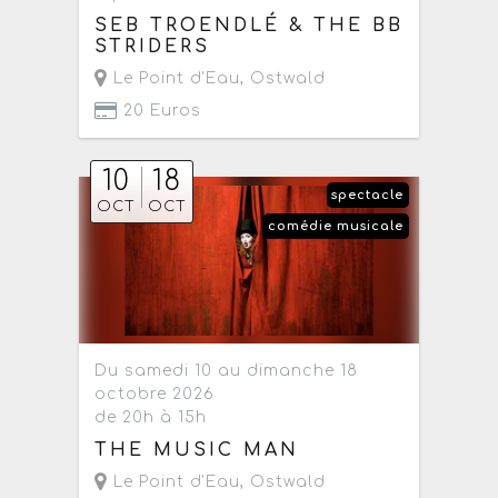
SEB TROENDLÉ & THE BB
STRIDERS
Le Point d'Eau
,
Ostwald
20 Euros
10
18
spectacle
OCT
OCT
comédie musicale
Du samedi 10 au dimanche 18
octobre 2026
de 20h à 15h
THE MUSIC MAN
Le Point d'Eau
,
Ostwald