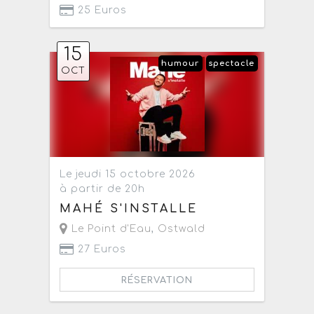
25 Euros
15
humour
spectacle
OCT
Le jeudi 15 octobre 2026
à partir de 20h
MAHÉ S'INSTALLE
Le Point d'Eau
,
Ostwald
27 Euros
RÉSERVATION