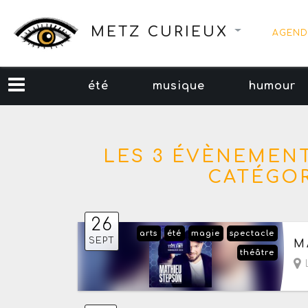
METZ CURIEUX
AGEND
été
musique
humour
LES 3 ÉVÈNEMENT
CATÉGOR
26
arts
été
magie
spectacle
Le
SEPT
M
théâtre
L