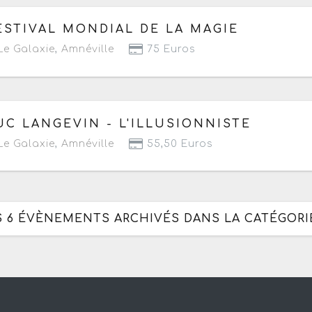
 dimanche 10 janvier 2027
à partir de 17h30
ESTIVAL MONDIAL DE LA MAGIE
e Galaxie
,
Amnéville
75 Euros
 mardi 16 février 2027
à partir de 20h
UC LANGEVIN - L'ILLUSIONNISTE
e Galaxie
,
Amnéville
55,50 Euros
S 6 ÉVÈNEMENTS ARCHIVÉS DANS LA CATÉGORIE