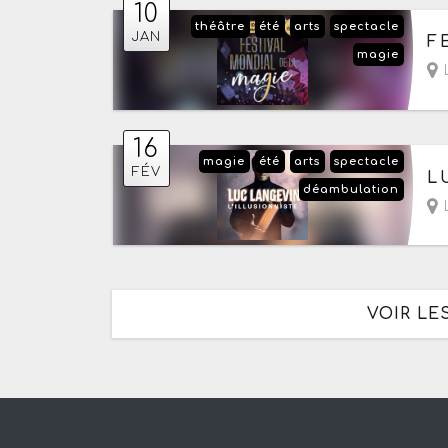
10
théâtre
été
arts
spectacle
Le
JAN
F
magie
L
16
magie
été
arts
spectacle
Le
FÉV
L
déambulation
L
VOIR LE