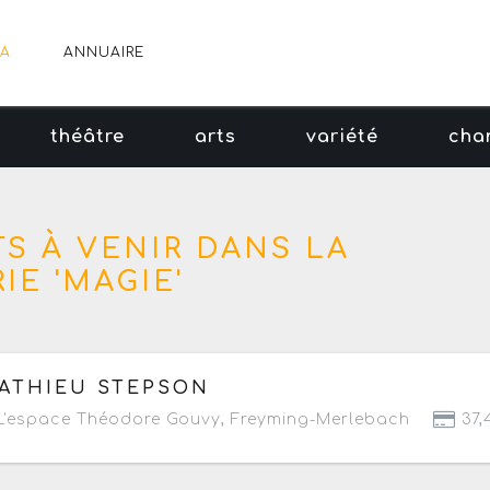
A
ANNUAIRE
théâtre
arts
variété
cha
S À VENIR DANS LA
IE 'MAGIE'
 samedi 26 septembre 2026
à partir de 20h
ATHIEU STEPSON
'espace Théodore Gouvy
,
Freyming-Merlebach
37,