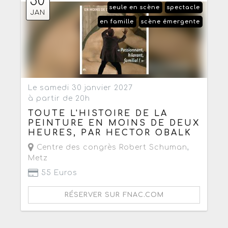
30
seule en scène
spectacle
JAN
en famille
scène émergente
Le samedi 30 janvier 2027
à partir de 20h
TOUTE L'HISTOIRE DE LA
PEINTURE EN MOINS DE DEUX
HEURES, PAR HECTOR OBALK
Centre des congrès Robert Schuman
,
Metz
55 Euros
RÉSERVER SUR FNAC.COM