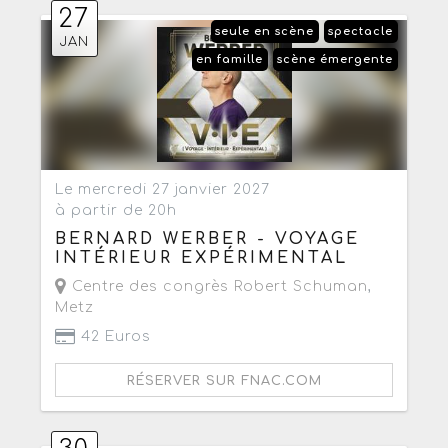
27
seule en scène
spectacle
JAN
en famille
scène émergente
Le mercredi 27 janvier 2027
à partir de 20h
BERNARD WERBER - VOYAGE
INTÉRIEUR EXPÉRIMENTAL
Centre des congrès Robert Schuman
,
Metz
42 Euros
RÉSERVER SUR FNAC.COM