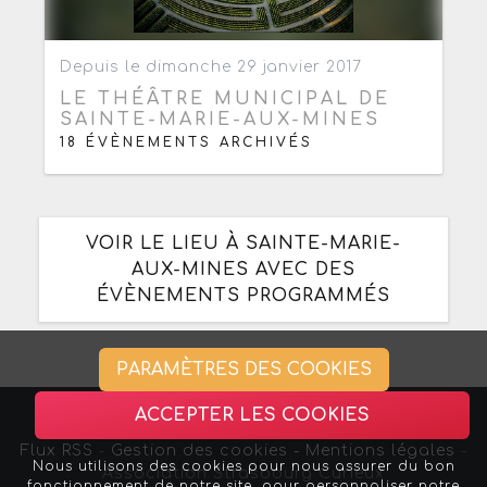
Ajouter aux favoris
0
Depuis le dimanche 29 janvier 2017
LE THÉÂTRE MUNICIPAL DE
SAINTE-MARIE-AUX-MINES
18 ÉVÈNEMENTS ARCHIVÉS
VOIR LE LIEU À SAINTE-MARIE-
AUX-MINES AVEC DES
ÉVÈNEMENTS PROGRAMMÉS
PARAMÈTRES DES COOKIES
ACCEPTER LES COOKIES
Flux RSS
-
Gestion des cookies -
Mentions légales
-
Nous utilisons des cookies pour nous assurer du bon
Association Strasbourg Curieux
fonctionnement de notre site, pour personnaliser notre