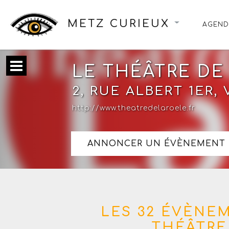
METZ CURIEUX
AGEND
LE THÉÂTRE DE
2, RUE ALBERT 1ER,
http://www.theatredelaroele.fr
ANNONCER UN ÉVÈNEMENT 
LES 32 ÉVÈNE
THÉÂTRE