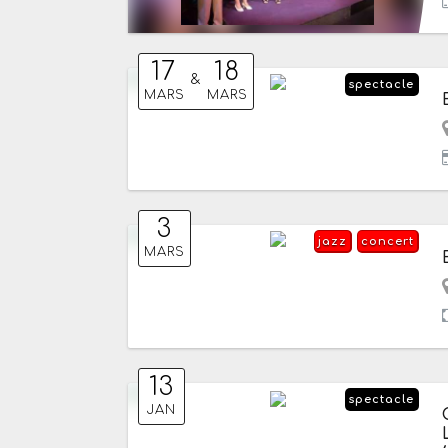
17
18
&
spectacle
MARS
MARS
3
jazz
concert
MARS
13
spectacle
JAN