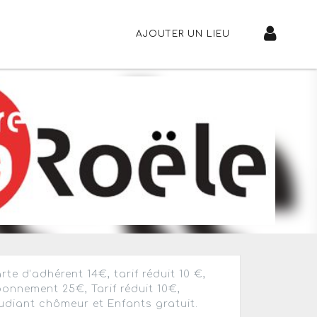
AJOUTER UN LIEU
rte d’adhérent 14€, tarif réduit 10 €,
onnement 25€, Tarif réduit 10€,
udiant chômeur et Enfants gratuit.