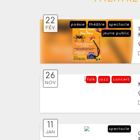
22
poésie
théâtre
spectacle
FÉV
jeune public
26
folk
jazz
concert
NOV
11
spectacle
JAN