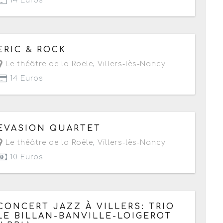
14 Euros
Du vendredi 17 au samedi 18 mars 2017
ERIC & ROCK
- Terminé de 20h45 à 22h
Le théâtre de la Roële
,
Villers-lès-Nancy
14 Euros
Le vendredi 3 mars 2017
de 20h30 à 22h
EVASION QUARTET
Le théâtre de la Roële
,
Villers-lès-Nancy
10 Euros
Le vendredi 13 janvier 2017
de 20h30 à 22h
CONCERT JAZZ À VILLERS: TRIO
LE BILLAN-BANVILLE-LOIGEROT