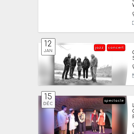
12
jazz
concert
JAN
15
spectacle
DÉC