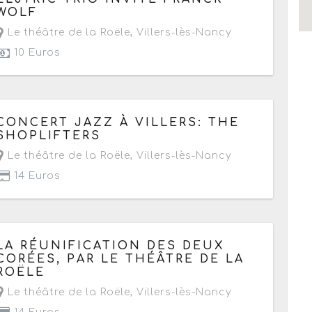
WOLF
Le théâtre de la Roële
,
Villers-lès-Nancy
10 Euros
Le vendredi 12 janvier 2018
de 20h30 à 23h
CONCERT JAZZ À VILLERS: THE
SHOPLIFTERS
Le théâtre de la Roële
,
Villers-lès-Nancy
14 Euros
Le vendredi 15 décembre 2017
de 20h45 à 23h
LA RÉUNIFICATION DES DEUX
CORÉES, PAR LE THÉÂTRE DE LA
ROËLE
Le théâtre de la Roële
,
Villers-lès-Nancy