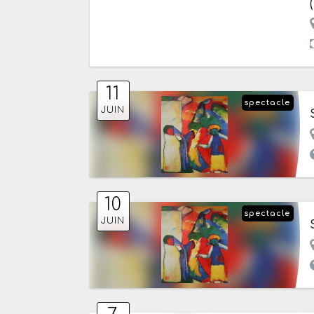
11
spectacle
JUIN
10
spectacle
JUIN