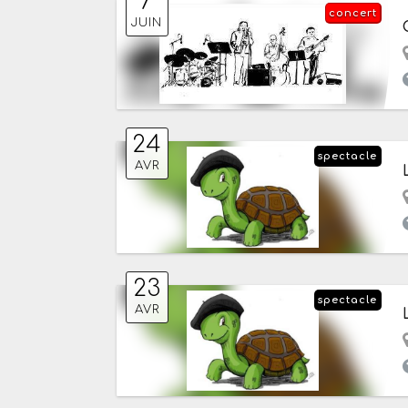
7
concert
JUIN
24
spectacle
AVR
23
spectacle
AVR