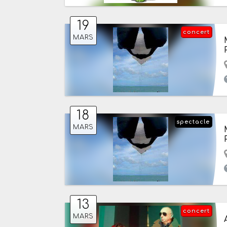
19
concert
MARS
18
spectacle
MARS
13
concert
MARS