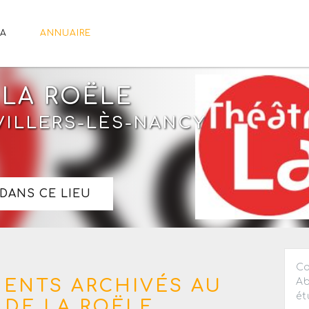
A
ANNUAIRE
 LA ROËLE
 VILLERS-LÈS-NANCY
DANS CE LIEU
Ca
MENTS ARCHIVÉS AU
Ab
ét
 DE LA ROËLE