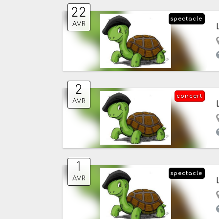
22
spectacle
AVR
2
concert
AVR
1
spectacle
AVR