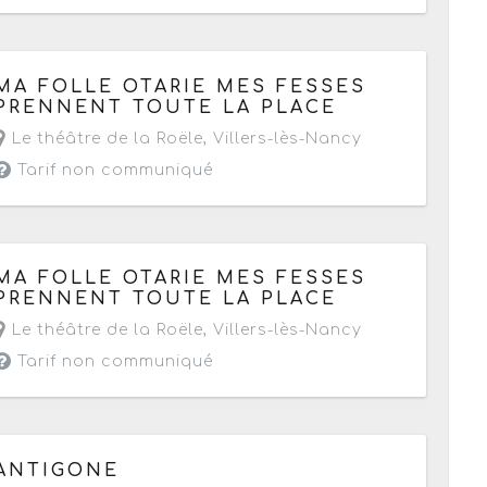
Le samedi 19 mars 2016
de 19h30 à 21h
MA FOLLE OTARIE MES FESSES
PRENNENT TOUTE LA PLACE
Le théâtre de la Roële
,
Villers-lès-Nancy
Tarif non communiqué
Le vendredi 18 mars 2016
de 20h45 à 22h15
MA FOLLE OTARIE MES FESSES
PRENNENT TOUTE LA PLACE
Le théâtre de la Roële
,
Villers-lès-Nancy
Tarif non communiqué
Le dimanche 13 mars 2016
de 16h à 17h30
ANTIGONE