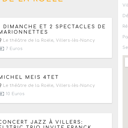
Vi
Dé
Le dimanche 22 février 2026
de 11h à 16h
Ré
1 DIMANCHE ET 2 SPECTACLES DE
MARIONNETTES
Pa
Le théâtre de la Roële
,
Villers-lès-Nancy
Se
7 Euros
Le vendredi 26 novembre 2021
MICHEL MEIS 4TET
à partir de 20h30
Le théâtre de la Roële
,
Villers-lès-Nancy
10 Euros
Le vendredi 11 janvier 2019
à partir de 20h30
CONCERT JAZZ À VILLERS:
EL3TRIC TRIO INVITE FRANCK