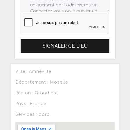
SIGNALER CE LIEU
Ville : Amnéville
Département : Moselle
Région : Grand Est
Pays : France
Services : parc