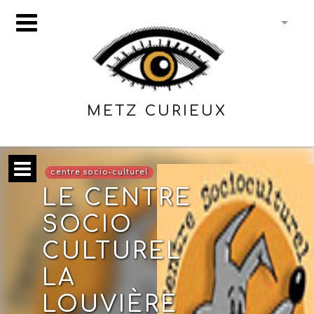
METZ CURIEUX
centre socio-culturel
LE CENTRE
SOCIO
CULTUREL
LA
LOUVIÈRE