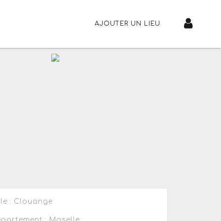
AJOUTER UN LIEU
lle : Clouange
partement : Moselle