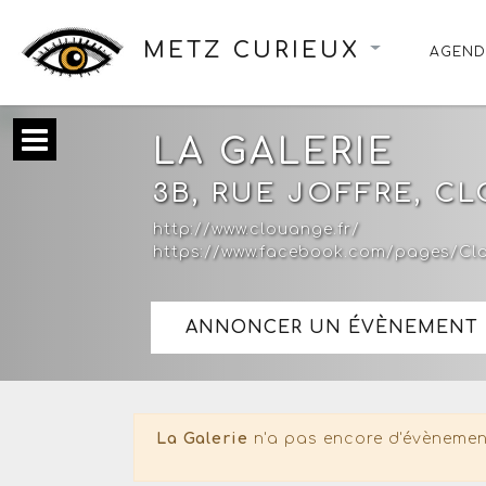
METZ CURIEUX
AGEND
LA GALERIE
3B, RUE JOFFRE, C
http://www.clouange.fr/
https://www.facebook.com/pages/Clo
ANNONCER UN ÉVÈNEMENT 
La Galerie
n'a pas encore d'évènemen