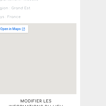
gion : Grand Est
ys : France
MODIFIER LES