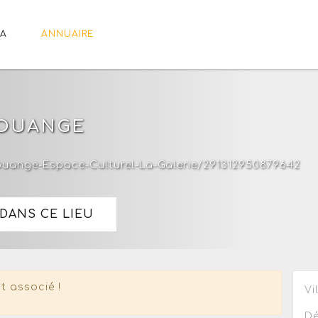
A
ANNUAIRE
LOUANGE
uange-Espace-Culturel-La-Galerie/291312950879642
DANS CE LIEU
t associé !
Vi
Dé