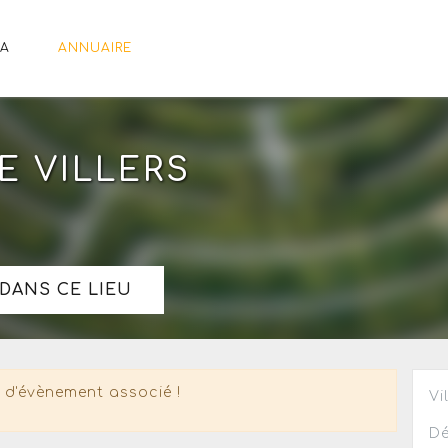
A
ANNUAIRE
E VILLERS
DANS CE LIEU
 d'évènement associé !
Vi
Dé