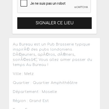
SIGNALER CE LIEU
Au Bureau est un Pub Brasserie typique
inspirÃ© des pubs londoniens.
DÃ©jeuners, apÃ©ros, dÃ®ners,
soirÃ©esâ€¦ Vous allez aimer passer du
temps Au Bureau !
Ville : Metz
Quartier : Quartier Amphithéâtre
Département : Moselle
Région : Grand Est