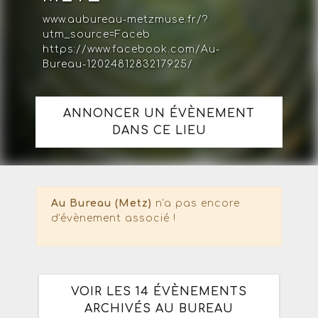
www.aubureau-metzmuse.fr/?
utm_source=Faceb
https://www.facebook.com/Au-
Bureau-1202481283217925/
ANNONCER UN ÉVÈNEMENT
DANS CE LIEU
Au Bureau (Metz)
n'a pas encore
d'évènement associé !
VOIR LES 14 ÉVÈNEMENTS
ARCHIVÉS AU BUREAU