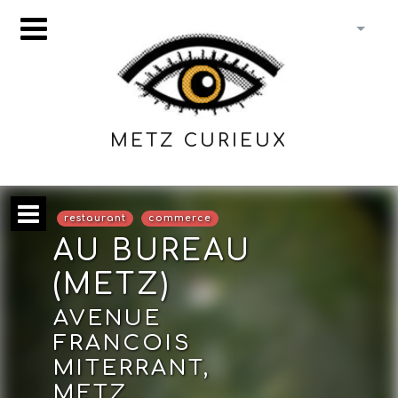
METZ CURIEUX
restaurant
commerce
AU BUREAU
(METZ)
AVENUE
FRANCOIS
MITERRANT,
METZ