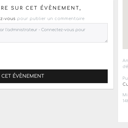
RE SUR CET ÉVÈNEMENT,
z-vous
pour publier un commentaire
An
dé
R CET ÉVÈNEMENT
Pu
Cu
Mi
14