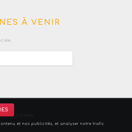
NES À VENIR
ciée.
IES
sbourg Curieux
tenu et nos publicités, et analyser notre trafic.