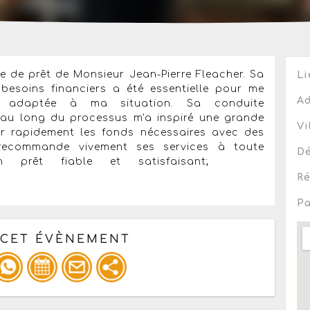
re de prêt de Monsieur Jean-Pierre Fleacher. Sa
Li
esoins financiers a été essentielle pour me
Ad
t adaptée à ma situation. Sa conduite
t au long du processus m'a inspiré une grande
Vi
nir rapidement les fonds nécessaires avec des
 recommande vivement ses services à toute
Dé
'un prêt fiable et satisfaisant;
Ré
Pa
 CET ÉVÈNEMENT
pour un : mail / forum / réseau social