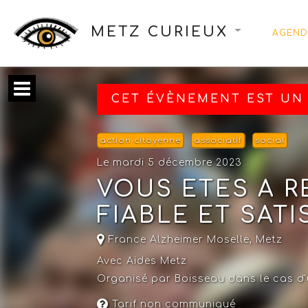
METZ CURIEUX
AGEND
CET ÉVÈNEMENT EST UN 
action citoyenne
associatif
social
Le mardi 5 décembre 2023
VOUS ETES A R
FIABLE ET SATI
France Alzheimer Moselle
,
Metz
Avec Aides Metz
Organisé par Boisseau dans le cas d'
Tarif non communiqué