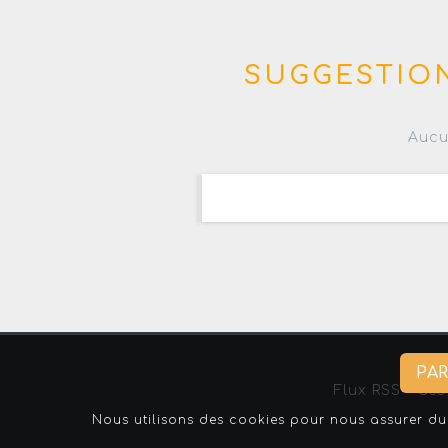
SUGGESTION
Aucu
PA
Flux RSS
-
Ges
Nous utilisons des cookies pour nous assurer du 