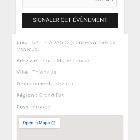
SIGNALER CET ÉVÈNEMENT
Lieu :
SALLE ADAGIO (Conservatoire de
Musique)
Adresse :
Place Marie-Louise
Ville :
Thionville
Département :
Moselle
Région :
Grand Est
Pays :
France