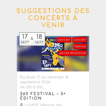
SUGGESTIONS DES
CONCERTS À
VENIR
17
18
&
concert
concert
SEPT
SEPT
festival
soirée étudiante
Du jeudi 17 au vendredi 18
septembre 2026
de 12h à 01h
360 FESTIVAL – 5ᵉ
ÉDITION
La MDE, Maison des