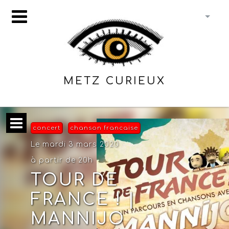
METZ CURIEUX
concert
chanson francaise
Le mardi 3 mars 2020
à partir de 20h
TOUR DE
FRANCE ! |
MANNIJO