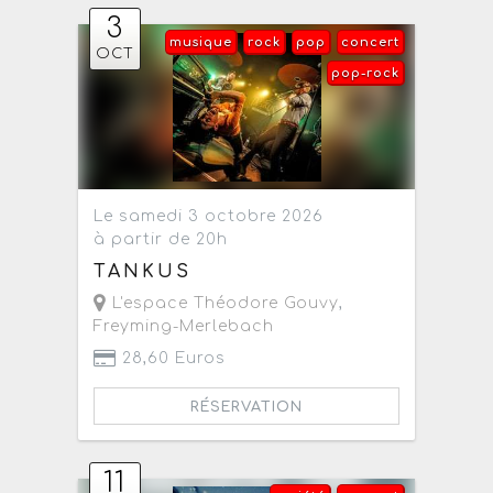
3
musique
rock
pop
concert
OCT
pop-rock
Le samedi 3 octobre 2026
à partir de 20h
TANKUS
L'espace Théodore Gouvy
,
Freyming-Merlebach
28,60 Euros
RÉSERVATION
11