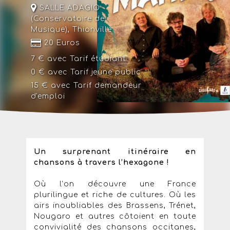
SALLE ADAGIO
(Conservatoire de
Musique)
,
Thionville
20 Euros
7 € avec
Tarif étudiant
0 € avec
Tarif jeune public
15 € avec
Tarif demandeur
d'emploi
Un surprenant itinéraire en
chansons à travers l’hexagone !
Où l’on découvre une France
plurilingue et riche de cultures. Où les
airs inoubliables des Brassens, Trénet,
Nougaro et autres côtoient en toute
convivialité des chansons occitanes,