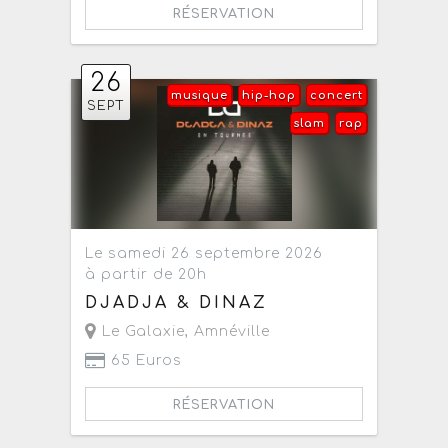
RÉSERVATION
26
musique
hip-hop
concert
SEPT
slam
rap
Le samedi 26 septembre 2026
à partir de 20h
DJADJA & DINAZ
Le Galaxie
,
Amnéville
65 Euros
RÉSERVATION