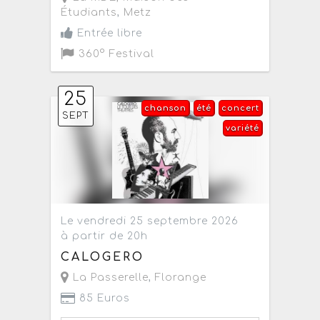
Étudiants
,
Metz
Entrée libre
360° Festival
25
chanson
été
concert
SEPT
variété
Le vendredi 25 septembre 2026
à partir de 20h
CALOGERO
La Passerelle
,
Florange
85 Euros