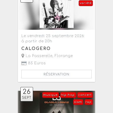
variété
Le vendredi 25 septembre 2026
à partir de 20h
CALOGERO
La Passerelle
,
Florange
85 Euros
RÉSERVATION
26
musique
hip-hop
concert
SEPT
slam
rap