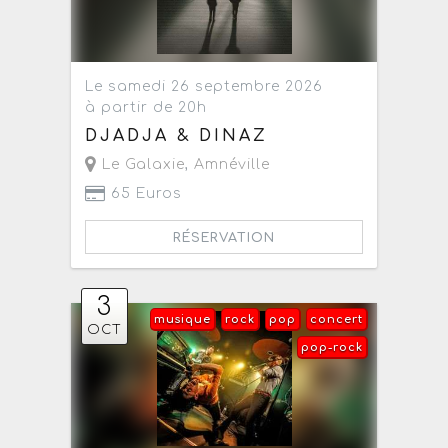
Le samedi 26 septembre 2026
à partir de 20h
DJADJA & DINAZ
Le Galaxie
,
Amnéville
65 Euros
RÉSERVATION
3
musique
rock
pop
concert
OCT
pop-rock