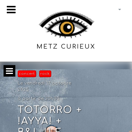
METZ CURIEUX
concert
rock
Le vendredi 17 octobre
2025
à partir de 20h30
TOTORRO +
!AYYA! +