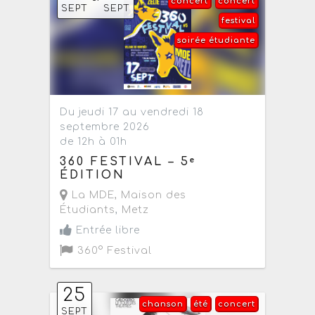
concert
concert
SEPT
SEPT
festival
soirée étudiante
Du jeudi 17 au vendredi 18
septembre 2026
de 12h à 01h
360 FESTIVAL – 5ᵉ
ÉDITION
La MDE, Maison des
Étudiants
,
Metz
Entrée libre
360° Festival
25
chanson
été
concert
SEPT