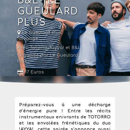
B&L |LE
GUEULARD
PLUS
Le Gueulard Plus
,
Nilvange
Avec Totorro, !ayya! et B&l
Organisé par Le Gueulard
Plus
17 Euros
Préparez-vous à une décharge
d’énergie pure ! Entre les récits
instrumentaux enivrants de TOTORRO
et les envolées frénétiques du duo
!AYYA!, cette soirée s’annonce aussi