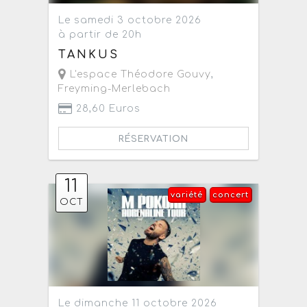
Le samedi 3 octobre 2026
à partir de 20h
TANKUS
L'espace Théodore Gouvy
,
Freyming-Merlebach
28,60 Euros
RÉSERVATION
11
variété
concert
OCT
Le dimanche 11 octobre 2026