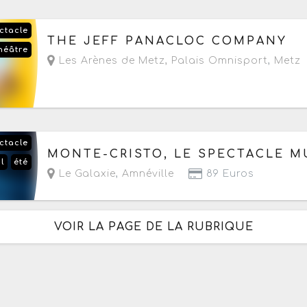
ctacle
Le vendredi 18 septembre 2026
à partir de 20h
THE JEFF PANACLOC COMPANY
héâtre
Les Arènes de Metz, Palais Omnisport
,
Metz
ctacle
Du vendredi 18 au samedi 19 septembre 2026
MONTE-CRISTO, LE SPECTACLE M
l
été
- Prochaine date le vendredi 18 septembre 202
Le Galaxie
,
Amnéville
89 Euros
VOIR LA PAGE DE LA RUBRIQUE