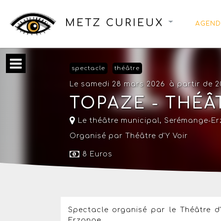
METZ CURIEUX
AGEND
spectacle
théâtre
Le samedi 28 mars 2026
à partir de 
TOPAZE - THÉÂT
Le théâtre municipal
,
Serémange-Er
Organisé par Théâtre d'Y Voir
8 Euros
Spectacle organisé par le Théâtre d
Erzange