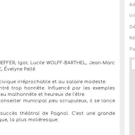
Ad
Vi
Dé
Ré
Pa
KIEFFER, Igor, Lucile WOLFF-BARTHEL, Jean-Marc
 Évelyne Pellé
civique irréprochable et au salaire modeste.
montré trop honnête. Influencé par les exemples
 peu malhonnête et heureux de l’être.
onseiller municipal peu scrupuleux, il se lance
 succès théâtral de Pagnol. C’est une grande
ue, la plus moliéresque.