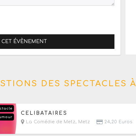
R CET ÉVÈNEMENT
STIONS DES SPECTACLES À
ctacle
Du jeudi 17 au dimanche 20 septembre 2026
CELIBATAIRES
umour
- Prochaine date le jeudi 17 septembre 2026 à 
La Comédie de Metz
,
Metz
24,20 Euros