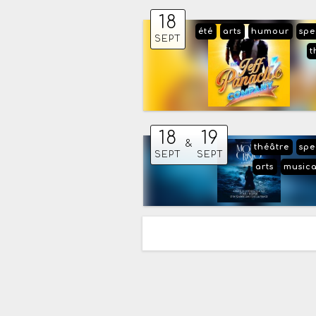
18
été
arts
humour
spe
SEPT
t
18
19
&
théâtre
spe
SEPT
SEPT
arts
musica