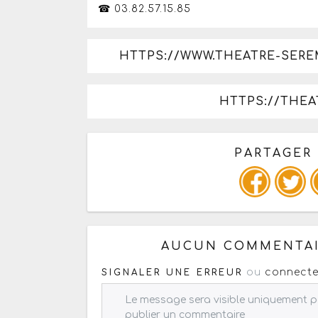
☎ 03.82.57.15.85
HTTPS://WWW.THEATRE-SERE
HTTPS://THEA
PARTAGER
Copiez les infos ci-dessous 
AUCUN COMMENTAI
ou
connecte
SIGNALER UNE ERREUR