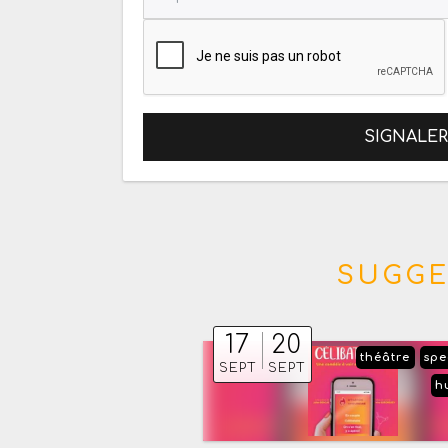
SIGNALE
SUGGE
17
20
théâtre
spe
SEPT
SEPT
h