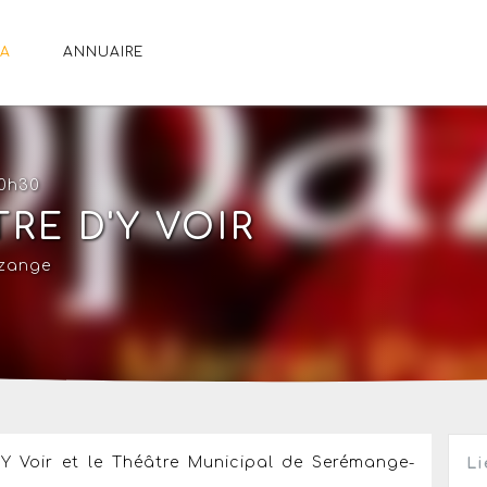
A
ANNUAIRE
20h30
RE D'Y VOIR
zange
'Y Voir et le Théâtre Municipal de Serémange-
Li