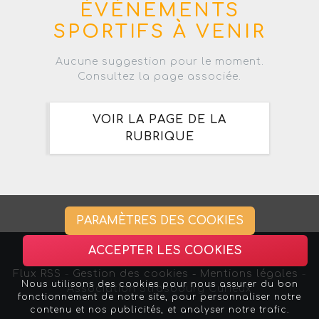
ÉVÈNEMENTS
SPORTIFS À VENIR
Aucune suggestion pour le moment.
Consultez la page associée.
VOIR LA PAGE DE LA
RUBRIQUE
PARAMÈTRES DES COOKIES
ACCEPTER LES COOKIES
Flux RSS
-
Gestion des cookies -
Mentions légales
-
Nous utilisons des cookies pour nous assurer du bon
Association Strasbourg Curieux
fonctionnement de notre site, pour personnaliser notre
contenu et nos publicités, et analyser notre trafic.