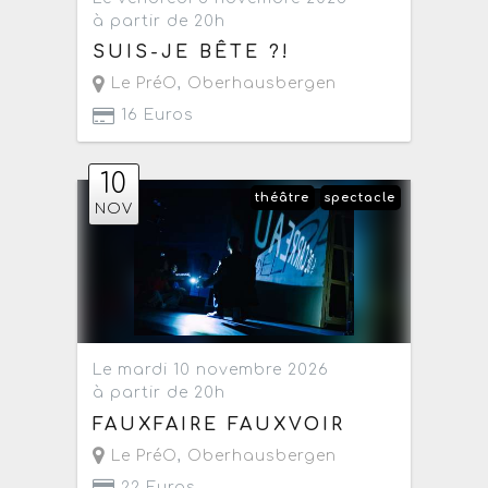
à partir de 20h
SUIS-JE BÊTE ?!
Le PréO
,
Oberhausbergen
16 Euros
10
théâtre
spectacle
NOV
Le mardi 10 novembre 2026
à partir de 20h
FAUXFAIRE FAUXVOIR
Le PréO
,
Oberhausbergen
22 Euros