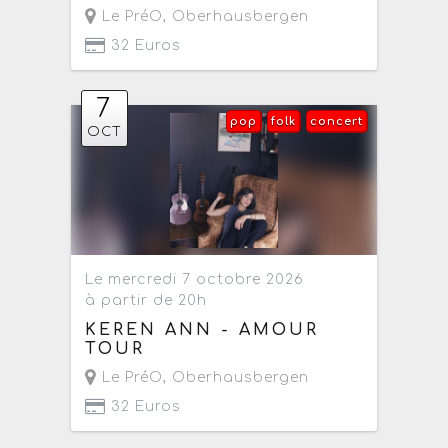
Le PréO
,
Oberhausbergen
32 Euros
7
pop
folk
concert
OCT
Le mercredi 7 octobre 2026
à partir de 20h
KEREN ANN - AMOUR
TOUR
Le PréO
,
Oberhausbergen
32 Euros