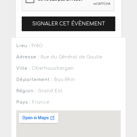
SIGNALER CET ÉVÈNEMENT
Lieu :
PréO
Adresse :
Rue du Général de Gaulle
Ville :
Oberhausbergen
Département :
Bas-Rhin
Région :
Grand Est
Pays :
France