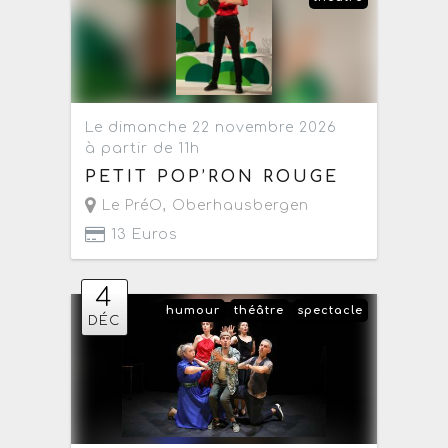
Le dimanche 22 novembre 2026
à partir de 11h
PETIT POP’RON ROUGE
Le PréO
,
Oberhausbergen
13 Euros
4
humour
théâtre
spectacle
DÉC