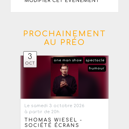
MODIFIER CET ÉVÈNEMENT
PROCHAINEMENT
AU PRÉO
3
one man show
spectacle
OCT
humour
Le samedi 3 octobre 2026
à partir de 20h
THOMAS WIESEL -
SOCIÉTÉ ÉCRANS