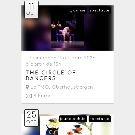
11
danse
spectacle
OCT
Le dimanche 11 octobre 2026
à partir de 15h
THE CIRCLE OF
DANCERS
Le PréO
,
Oberhausbergen
8 Euros
25
jeune public
spectacle
OCT