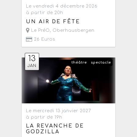
Le vendredi 4 décembre 2026
à partir de 20h
UN AIR DE FÊTE
Le PréO
,
Oberhausbergen
26 Euros
13
théâtre
spectacle
JAN
Le mercredi 13 janvier 2027
à partir de 19h
LA REVANCHE DE
GODZILLA