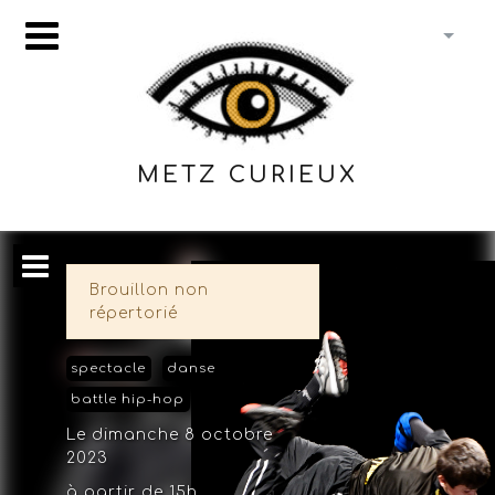
METZ CURIEUX
Brouillon non
répertorié
spectacle
danse
battle hip-hop
Le dimanche 8 octobre
2023
à partir de 15h