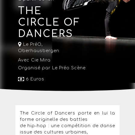
THE
CIRCLE OF
DANCERS
Le PréO
,
Oberhausbergen
Avec Cie Mira
Organisé par Le Préo Scène
6 Euros
The Circle of Dancers porte en lui la
forme originelle des battles
de hip-hop : une compétition de danse
issue des cultures urbaines,