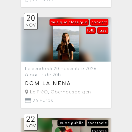
20
musique classique
concert
NOV
folk
jazz
Le vendredi 20 novembre 2026
à partir de 20h
DOM LA NENA
Le PréO
,
Oberhausbergen
26 Euros
22
jeune public
spectacle
NOV
théâtre