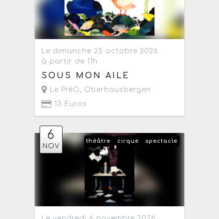
Le dimanche 25 octobre 2026
à partir de 11h
SOUS MON AILE
Le PréO
,
Oberhausbergen
13 Euros
6
théâtre
cirque
spectacle
NOV
Le vendredi 6 novembre 2026