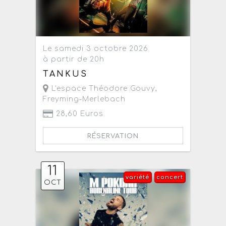
Le samedi 3 octobre 2026
à partir de 20h
TANKUS
L'espace Théodore Gouvy
,
Freyming-Merlebach
28,60 Euros
RÉSERVATION
11
variété
concert
OCT