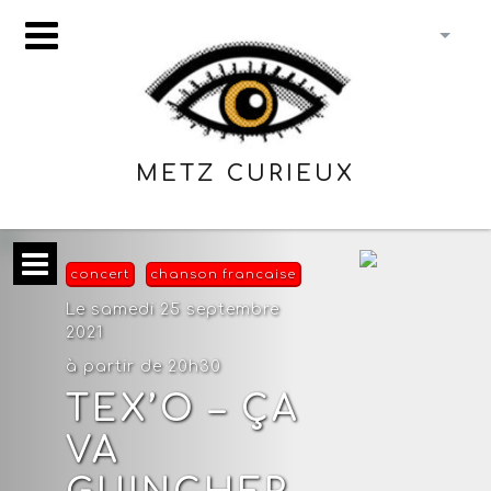
METZ CURIEUX
concert
chanson francaise
Le samedi 25 septembre
2021
à partir de 20h30
TEX’O – ÇA
VA