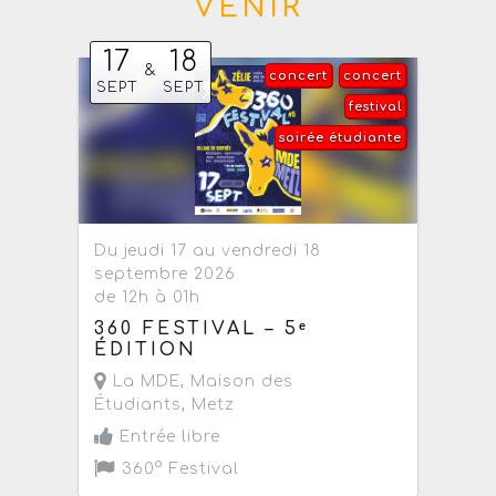
VENIR
17
18
&
concert
concert
SEPT
SEPT
festival
soirée étudiante
Du jeudi 17 au vendredi 18
septembre 2026
de 12h à 01h
360 FESTIVAL – 5ᵉ
ÉDITION
La MDE, Maison des
Étudiants
,
Metz
Entrée libre
360° Festival