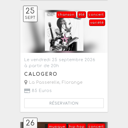
25
chanson
été
concert
SEPT
variété
Le vendredi 25 septembre 2026
à partir de 20h
CALOGERO
La Passerelle
,
Florange
85 Euros
RÉSERVATION
26
musique
hip-hop
concert