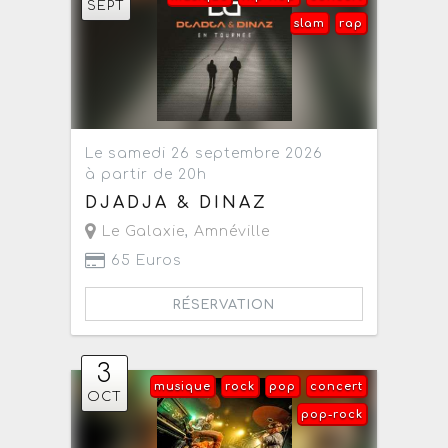
SEPT
slam
rap
Le samedi 26 septembre 2026
à partir de 20h
DJADJA & DINAZ
Le Galaxie
,
Amnéville
65 Euros
RÉSERVATION
3
musique
rock
pop
concert
OCT
pop-rock