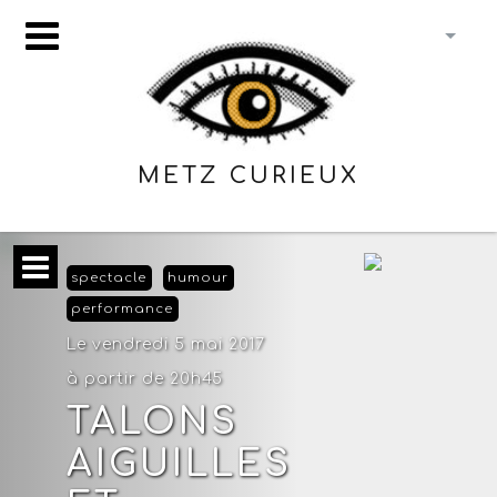
METZ CURIEUX
spectacle
humour
performance
Le vendredi 5 mai 2017
à partir de 20h45
TALONS
AIGUILLES