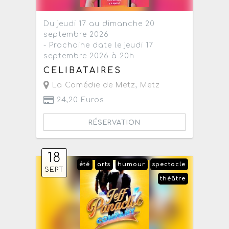
Du jeudi 17 au dimanche 20
septembre 2026
- Prochaine date le jeudi 17
septembre 2026 à 20h
CELIBATAIRES
La Comédie de Metz
,
Metz
24,20 Euros
RÉSERVATION
18
été
arts
humour
spectacle
SEPT
théâtre