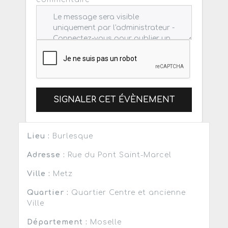
SIGNALER CET ÉVÈNEMENT
Lieu :
Burlesque
Adresse :
Rue du Pont Saint-Marcel
Ville :
Metz
Quartier :
Quartier Centre et ancienne
Ville
Département :
Moselle