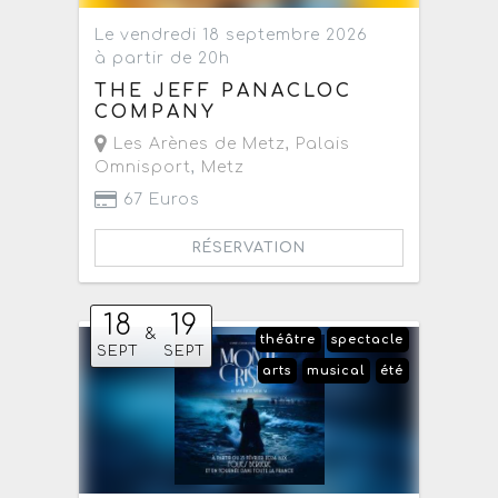
Le vendredi 18 septembre 2026
à partir de 20h
THE JEFF PANACLOC
COMPANY
Les Arènes de Metz, Palais
Omnisport
,
Metz
67 Euros
RÉSERVATION
18
19
&
théâtre
spectacle
SEPT
SEPT
arts
musical
été