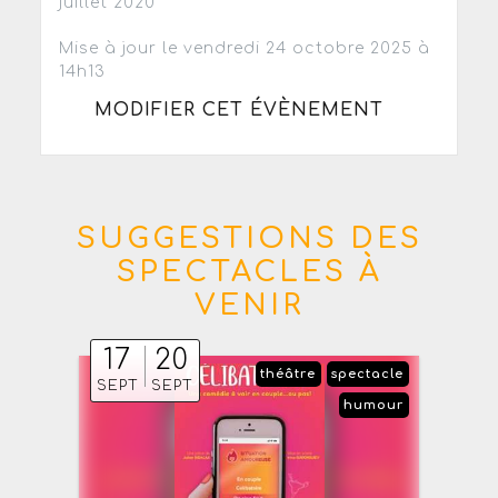
juillet 2020
Mise à jour le vendredi 24 octobre 2025 à
14h13
MODIFIER CET ÉVÈNEMENT
SUGGESTIONS DES
SPECTACLES À
VENIR
17
20
théâtre
spectacle
SEPT
SEPT
humour