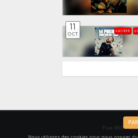
11
variété
c
OCT
PA
Flux RSS
-
Ges
Nous utilisons des cookies pour nous assurer du 