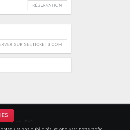
RÉSERVATION
ERVER SUR SEETICKETS.COM
IES
sbourg Curieux
tenu et nos publicités, et analyser notre trafic.