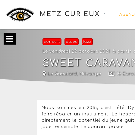
METZ CURIEUX
AGEND
concert
blues
jazz
Le vendredi 22 octobre 2021
à partir
SWEET CARAVA
Le Gueulard
,
Nilvange
10 Euro
Nous sommes en 2018, c’est l’été. D
faire réparer un instrument. Le hasard
directement le potentiel du jeune gui
jouer ensemble. Le courant passe.