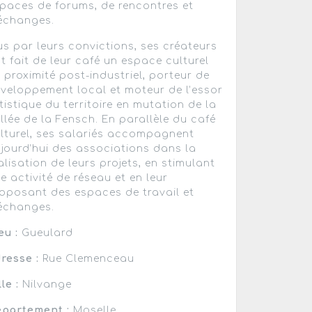
paces de forums, de rencontres et
échanges.
s par leurs convictions, ses créateurs
t fait de leur café un espace culturel
 proximité post-industriel, porteur de
veloppement local et moteur de l’essor
tistique du territoire en mutation de la
llée de la Fensch. En parallèle du café
lturel, ses salariés accompagnent
jourd’hui des associations dans la
alisation de leurs projets, en stimulant
e activité de réseau et en leur
oposant des espaces de travail et
échanges.
eu :
Gueulard
resse :
Rue Clemenceau
lle :
Nilvange
partement :
Moselle