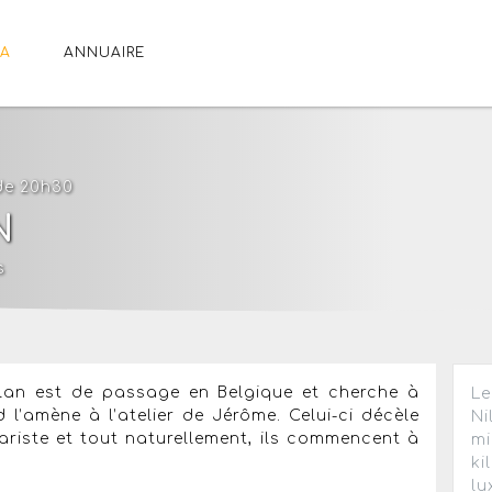
A
ANNUAIRE
 de 20h30
N
s
ylan est de passage en Belgique et cherche à
Le
 l’amène à l’atelier de Jérôme. Celui-ci décèle
Ni
tariste et tout naturellement, ils commencent à
mi
ki
lu