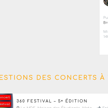
Pu
Br
Mi
14
ESTIONS DES CONCERTS À 
oncert
Du jeudi 17 au vendredi 18 septembre 2026
de 1
360 FESTIVAL – 5ᵉ ÉDITION
estival