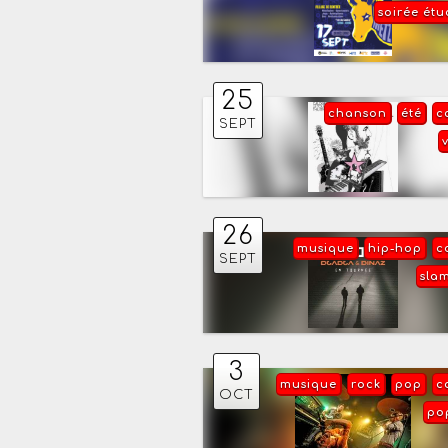
soirée étu
25
chanson
été
c
SEPT
26
musique
hip-hop
c
SEPT
sla
3
musique
rock
pop
c
OCT
po