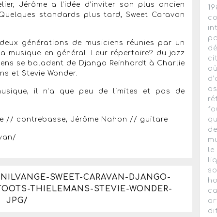
ier, Jérôme a l’idée d’inviter son plus ancien
19
Quelques standards plus tard, Sweet Caravan
co
in
pa
 deux générations de musiciens réunies par un
dé
la musique en général. Leur répertoire? du jazz
ci
ens se baladent de Django Reinhardt à Charlie
où
ns et Stevie Wonder.
d’
as
sique, il n’a que peu de limites et pas de
ré
fo
ée // contrebasse, Jérôme Nahon // guitare
qu
de
van/
mu
le
li
so
/NILVANGE-SWEET-CARAVAN-DJANGO-
ho
-TOOTS-THIELEMANS-STEVIE-WONDER-
ca
JPG/
ar
di