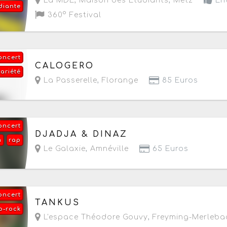
La MDE, Maison des Étudiants
,
Metz
Ent
diante
360° Festival
oncert
Le vendredi 25 septembre 2026
à partir de 20h
CALOGERO
variété
La Passerelle
,
Florange
85 Euros
oncert
Le samedi 26 septembre 2026
à partir de 20h
DJADJA & DINAZ
m
rap
Le Galaxie
,
Amnéville
65 Euros
oncert
Le samedi 3 octobre 2026
à partir de 20h
TANKUS
p-rock
L'espace Théodore Gouvy
,
Freyming-Merleba