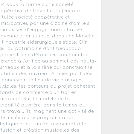
84 sous la forme d’une société
opérative de travailleurs (encore
titulée société coopérative et
rticipative), par une dizaine d’ami.e.s
sireux.ses d’engager une initiative
toyenne et artistique, dans une Moselle
 l’industrie sidérurgique s’étiole. Clin
œil au patrimoine dont beaucoup
piraient à se détourner, son nom fait
férence à l’orifice au sommet des hauts-
urneaux et à la sirène qui ponctuait le
otidien des ouvriers. Animés par l’idée
 concevoir un lieu de vie à usages
ltiples, les porteurs du projet achètent
 fonds de commerce d’un bar en
quidation. Sur le modèle de la
ciabilité ouvrière, dans le temps du
rs-travail, ils imaginent une activité de
fé mêlée à une programmation
tistique et culturelle, associant à la
ffusion et création musicales des