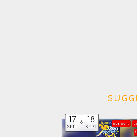
SUGG
17
18
&
concert
c
SEPT
SEPT
f