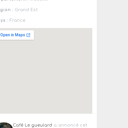
gion :
Grand Est
ys :
France
Café Le gueulard
a annoncé cet