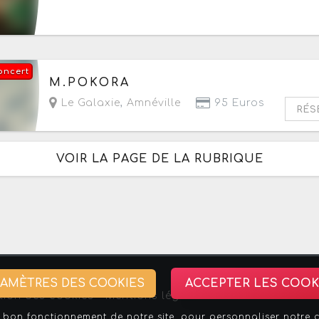
oncert
Le dimanche 11 octobre 2026
à partir de 18h
M.POKORA
Le Galaxie
,
Amnéville
95 Euros
RÉS
VOIR LA PAGE DE LA RUBRIQUE
RAMÈTRES DES COOKIES
ACCEPTER LES COOK
tion des cookies -
Mentions légales
-
Association Stra
bon fonctionnement de notre site, pour personnaliser notre con