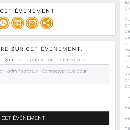
es
d’
 CET ÉVÈNEMENT
Mu
on
de
pour un : mail / forum / réseau social
dé
ar
RE SUR CET ÉVÈNEMENT,
Va
cu
z-vous
pour publier un commentaire
au
ré
un
pr
d’
Li
Ad
R CET ÉVÈNEMENT
Vi
Dé