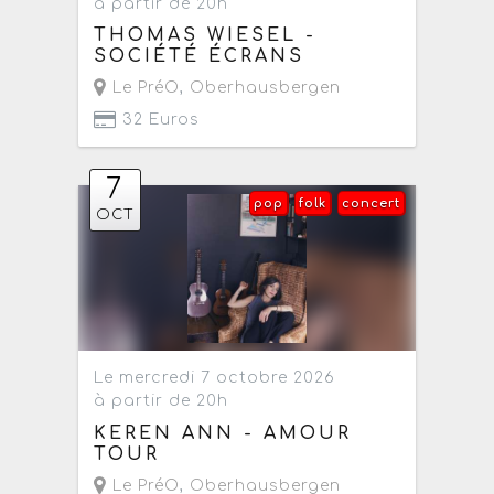
à partir de 20h
THOMAS WIESEL -
SOCIÉTÉ ÉCRANS
Le PréO
,
Oberhausbergen
32 Euros
7
pop
folk
concert
OCT
Le mercredi 7 octobre 2026
à partir de 20h
KEREN ANN - AMOUR
TOUR
Le PréO
,
Oberhausbergen