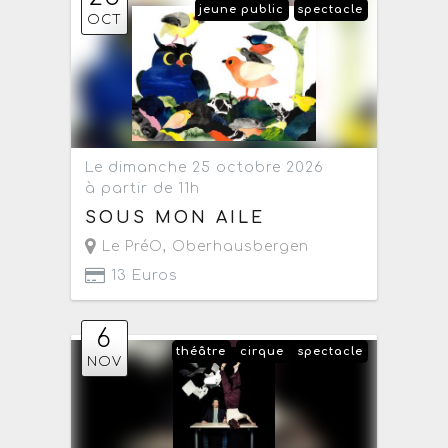
jeune public
spectacle
OCT
Le dimanche 25 octobre 2026
à partir de 11h
SOUS MON AILE
Le PréO
,
Oberhausbergen
13 Euros
6
théâtre
cirque
spectacle
NOV