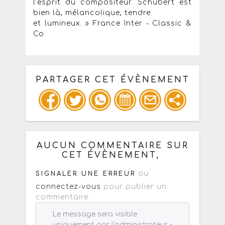
l’esprit du compositeur. Schubert est
bien là, mélancolique, tendre
et lumineux. » France Inter - Classic &
Co
PARTAGER CET ÉVÈNEMENT
Copiez les infos ci-dessous pour un
: mail / forum / réseau social
AUCUN COMMENTAIRE SUR
CET ÉVÈNEMENT,
ou
SIGNALER UNE ERREUR
connectez-vous
pour publier un
commentaire