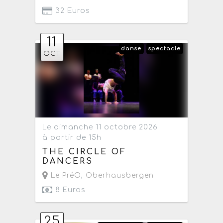
32 Euros
11
danse
spectacle
OCT
Le dimanche 11 octobre 2026
à partir de 15h
THE CIRCLE OF
DANCERS
Le PréO
,
Oberhausbergen
8 Euros
25