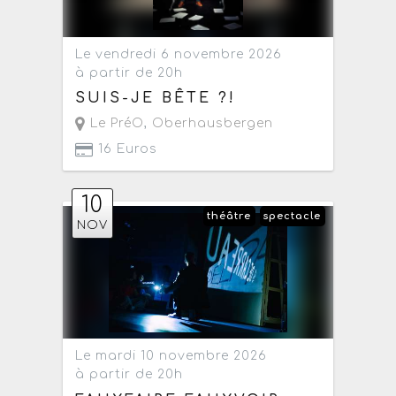
Le vendredi 6 novembre 2026
à partir de 20h
SUIS-JE BÊTE ?!
Le PréO
,
Oberhausbergen
16 Euros
10
théâtre
spectacle
NOV
Le mardi 10 novembre 2026
à partir de 20h