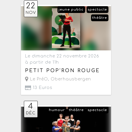
22
jeune public
spectacle
NOV
théâtre
Le dimanche 22 novembre 2026
à partir de 11h
PETIT POP’RON ROUGE
Le PréO
,
Oberhausbergen
13 Euros
4
humour
théâtre
spectacle
DÉC