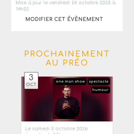
Mise à jour le vendredi 24 octobre 2025 à
14h22
MODIFIER CET ÉVÈNEMENT
PROCHAINEMENT
AU PRÉO
3
one man show
spectacle
OCT
humour
Le samedi 3 octobre 2026