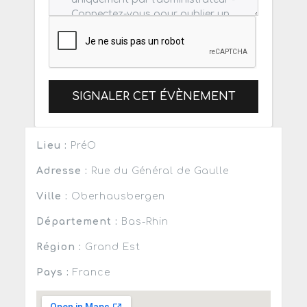
SIGNALER CET ÉVÈNEMENT
Lieu :
PréO
Adresse :
Rue du Général de Gaulle
Ville :
Oberhausbergen
Département :
Bas-Rhin
Région :
Grand Est
Pays :
France