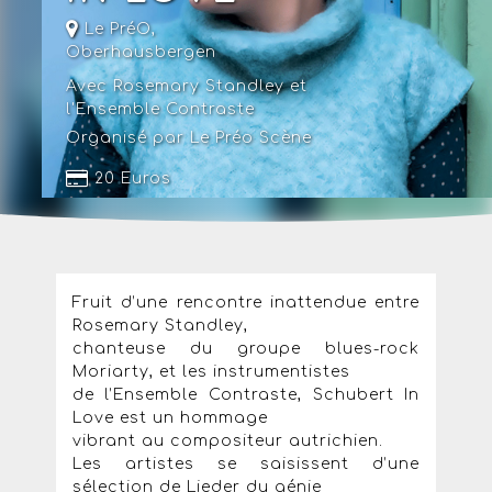
Le PréO
,
Oberhausbergen
Avec Rosemary Standley et
l'Ensemble Contraste
Organisé par Le Préo Scène
20 Euros
Fruit d’une rencontre inattendue entre
Rosemary Standley,
chanteuse du groupe blues-rock
Moriarty, et les instrumentistes
de l’Ensemble Contraste, Schubert In
Love est un hommage
vibrant au compositeur autrichien.
Les artistes se saisissent d’une
sélection de Lieder du génie