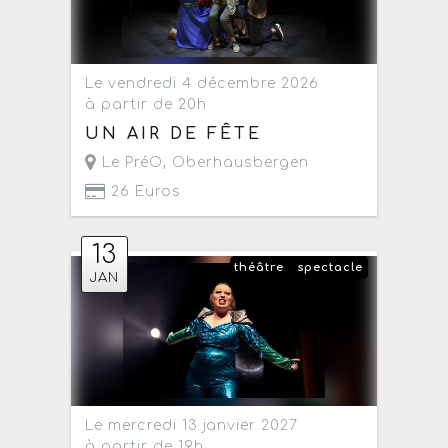
Le vendredi 4 décembre 2026
à partir de 20h
UN AIR DE FÊTE
Le PréO
,
Oberhausbergen
26 Euros
13
théâtre
spectacle
JAN
Le mercredi 13 janvier 2027
à partir de 19h