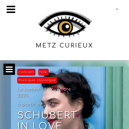
METZ CURIEUX
concert
folk
musique classique
Le samedi 18 novembre
2023
à partir de 20h
SCHUBERT
IN LOVE