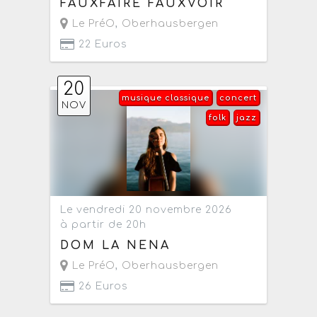
FAUXFAIRE FAUXVOIR
Le PréO
,
Oberhausbergen
22 Euros
20
musique classique
concert
NOV
folk
jazz
Le vendredi 20 novembre 2026
à partir de 20h
DOM LA NENA
Le PréO
,
Oberhausbergen
26 Euros