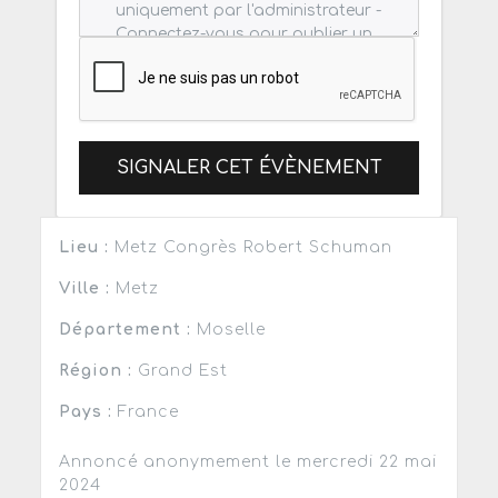
SIGNALER CET ÉVÈNEMENT
Lieu :
Metz Congrès Robert Schuman
Ville :
Metz
Département :
Moselle
Région :
Grand Est
Pays :
France
Annoncé anonymement le mercredi 22 mai
2024