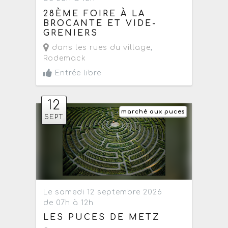
28ÈME FOIRE À LA
BROCANTE ET VIDE-
GRENIERS
dans les rues du village
,
Rodemack
Entrée libre
12
marché aux puces
SEPT
Le samedi 12 septembre 2026
de 07h à 12h
LES PUCES DE METZ