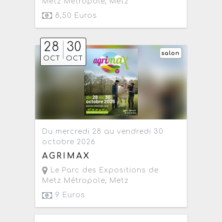
Metz Métropole
,
Metz
8,50 Euros
28
30
salon
OCT
OCT
Du mercredi 28 au vendredi 30
octobre 2026
AGRIMAX
Le Parc des Expositions de
Metz Métropole
,
Metz
9 Euros