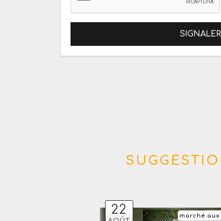
SIGNALE
SUGGESTIO
22
marché aux
AOÛT