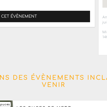
R CET ÉVÈNEMENT
An
ju
Mi
14
NS DES ÉVÈNEMENTS INCL
VENIR
 puces
Le samedi 22 août 2026
de 07h à 12h