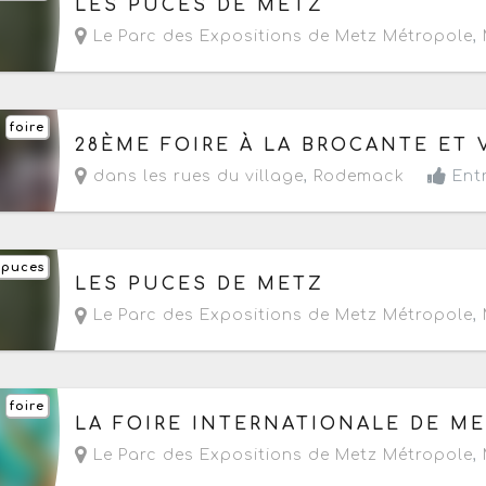
LES PUCES DE METZ
Le Parc des Expositions de Metz Métropole
,
foire
Le dimanche 6 septembre 2026
de 08h à 18h
28ÈME FOIRE À LA BROCANTE ET 
dans les rues du village
,
Rodemack
Entr
 puces
Le samedi 12 septembre 2026
de 07h à 12h
LES PUCES DE METZ
Le Parc des Expositions de Metz Métropole
,
foire
Du vendredi 25 septembre au lundi 5 octobre 
LA FOIRE INTERNATIONALE DE M
Le Parc des Expositions de Metz Métropole
,