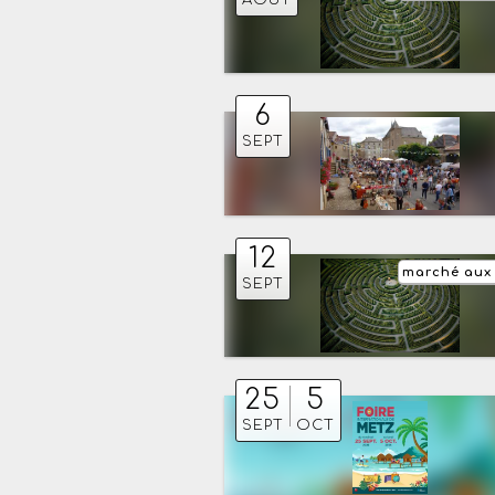
6
SEPT
12
marché aux
SEPT
25
5
SEPT
OCT