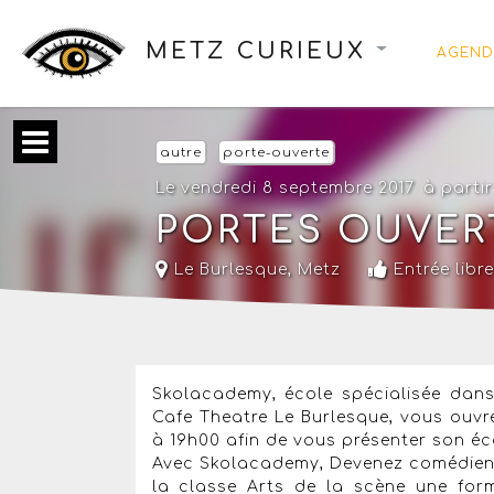
METZ CURIEUX
AGEND
autre
porte-ouverte
Le vendredi 8 septembre 2017
à partir
PORTES OUVER
Le Burlesque
,
Metz
Entrée libre
Skolacademy, école spécialisée dans
Cafe Theatre Le Burlesque, vous ouvr
à 19h00 afin de vous présenter son éc
Avec Skolacademy, Devenez comédien, 
la classe Arts de la scène une fo