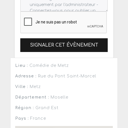
SIGNALER CET ÉVÈNEMENT
Lieu :
Comédie de Metz
Adresse :
Rue du Pont Saint-Marcel
Ville :
Metz
Département :
Moselle
Région :
Grand Est
Pays :
France