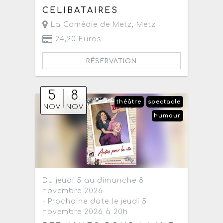
CELIBATAIRES
La Comédie de Metz
,
Metz
24,20 Euros
RÉSERVATION
5
8
théâtre
spectacle
NOV
NOV
humour
Du jeudi 5 au dimanche 8
novembre 2026
- Prochaine date le jeudi 5
novembre 2026 à 20h