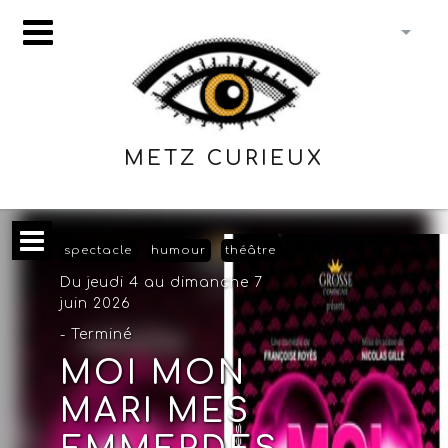
METZ CURIEUX
spectacle
humour
théâtre
Du jeudi 4 au dimanche 7
juin 2026
- Terminé
MOI MON
MARI MES