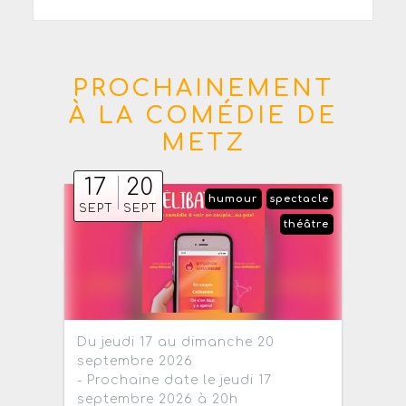
PROCHAINEMENT
À LA COMÉDIE DE
METZ
17
20
humour
spectacle
SEPT
SEPT
théâtre
Du jeudi 17 au dimanche 20
septembre 2026
- Prochaine date le jeudi 17
septembre 2026 à 20h