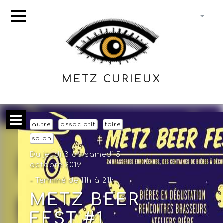
METZ CURIEUX
autre
associatif
foire
salon
Du jeudi 3 au samedi 5
octobre 2019
- Terminé de 11h à 21h
METZ BEER
FEST #1