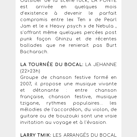
Outsider de la scène rock, LA FONTE
est arrivée en quelques mois
d’existence à devenir le parfait
compromis entre le« Ten » de Pearl
Jam et le « Heavy psych » de Nebula ,
s’offrant même quelques percées post
punk façon Ghinzu et de récentes
ballades que ne renierait pas Burt
Bacharach.
LA TOURNÉE DU BOCAL:
LA JEHANNE
(22>23h)
Groupe de chanson festive formé en
2007, il propose une musique vivante
et détonante : entre chanson
française, chanson festive, musique
tzigane, rythmes populaires... les
mélodies de l’accordéon, du violon, de
guitare ou de bouzouki sont une vraie
invitation au voyage et à l’évasion.
LARRY TMIK:
LES ARRANGÉS DU BOCAL