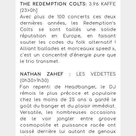
THE REDEMPTION COLTS:
3.96 KAFFE
(23>0h]
Avec plus de 100 concerts ces deux
dernières années, les Redemption’s
Colts se sont taillés une solide
réputation en Europe, en faisant
sauter les codes du folk alternatif !
Alliant ballades et morceaux« speed »,
c’est un concentré d’énergie pure que
le trio transmet.
NATHAN ZAHEF :
LES VEDETTES
(0h30>1h30)
Fan repenti de Headbanger, le DJ
rémois le plus précoce et populaire
chez les moins de 25 ans a gardé le
goût du banger et du plaisir immédiat.
Versatile, les nombreuses occasions
de le voir jongler entre groove
cosmopolite et puissance racée ont
laissé derrière lui autant de genoux