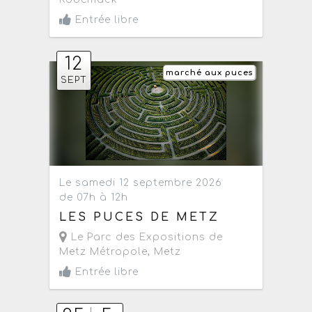
Entrée libre
12
marché aux puces
SEPT
Le samedi 12 septembre 2026
de 07h à 12h
LES PUCES DE METZ
Le Parc des Expositions de
Metz Métropole
,
Metz
Entrée libre