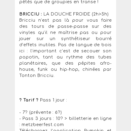
pétés que de groupies en transe !
BRICCIU :
LA DOUCHE FROIDE (2h>5h)
Bricciu n’est pas là pour vous faire
des tours de passe-passe sur des
vinyles qu’il ne maîtrise pas ou pour
jouer sur un synthétiseur bourré
d’effets inutiles. Pas de langue de bois
ici : l’important c’est de secouer son
popotin, tant au rythme des tubes
planétaires, que des pépites afro-
house, funk ou hip-hop, chinées par
Tonton Bricciu.
? Tarif ?
Pass 1 jour :
- 7? (prévente : 6?)
- Pass 3 jours : 10? > billetterie en ligne
: metzbeerfest.com
Téléchargez l’application Pumpkin et