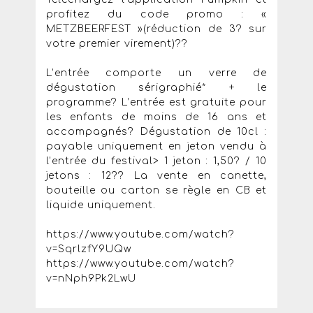
profitez du code promo : «
METZBEERFEST »(réduction de 3? sur
votre premier virement)??
L’entrée comporte un verre de
dégustation sérigraphié* + le
programme? L’entrée est gratuite pour
les enfants de moins de 16 ans et
accompagnés? Dégustation de 10cl :
payable uniquement en jeton vendu à
l’entrée du festival> 1 jeton : 1,50? / 10
jetons : 12?? La vente en canette,
bouteille ou carton se règle en CB et
liquide uniquement.
https://www.youtube.com/watch?
v=SqrlzfY9UQw
https://www.youtube.com/watch?
v=nNph9Pk2LwU