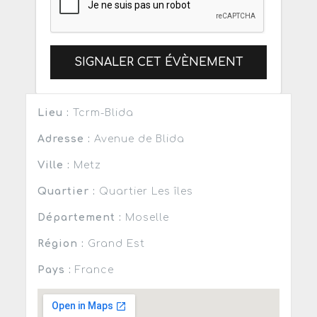
SIGNALER CET ÉVÈNEMENT
Lieu :
Tcrm-Blida
Adresse :
Avenue de Blida
Ville :
Metz
Quartier :
Quartier Les îles
Département :
Moselle
Région :
Grand Est
Pays :
France