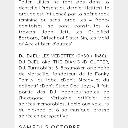
Fallen Lillies ne font pas dans la
dentelle ! Présent au dernier Hellfest, le
groupe est influencé par la scène rock
féminine au sens large, les 4 franc-
comtoises se sont construites à
travers Joan Jett, les Crucified
Barbara, Girlschool,Sister Sin, les Maid
of Ace et bien d’autres]
DJ DJEL:
LES VEDETTES (0h30 > 1h30)
DJ DJEL aka THE DIAMOND CUTTER,
DJ, Turntablist & Beatmaker originaire
de Marseille, fondateur de la Fonky
Family, du label «Don’t Sleep» et du
collectif «Don’t Sleep Dee Jayz», il fait
partie des DJ incontournables de
l’hexagone. Véritable artificier de
soirées mémorables, fidèle aux valeurs
du hip-hop et à sa musique, grosse
soirée en perspective !
SAMEDI 5 OCTOBRE