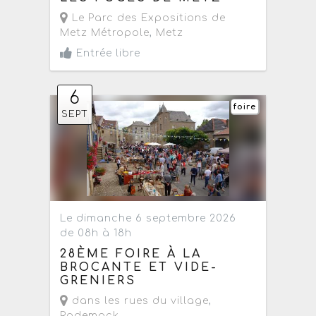
Le Parc des Expositions de
Metz Métropole
,
Metz
Entrée libre
6
foire
SEPT
Le dimanche 6 septembre 2026
de 08h à 18h
28ÈME FOIRE À LA
BROCANTE ET VIDE-
GRENIERS
dans les rues du village
,
Rodemack