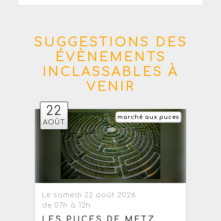
SUGGESTIONS DES
ÉVÈNEMENTS
INCLASSABLES À
VENIR
22
marché aux puces
AOÛT
Le samedi 22 août 2026
de 07h à 12h
LES PUCES DE METZ