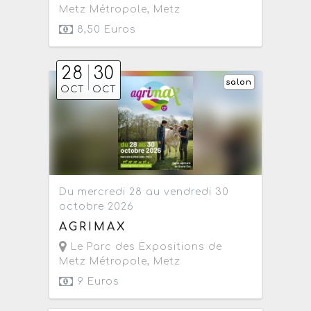
Metz Métropole
,
Metz
8,50 Euros
28
30
salon
OCT
OCT
Du mercredi 28 au vendredi 30
octobre 2026
AGRIMAX
Le Parc des Expositions de
Metz Métropole
,
Metz
9 Euros