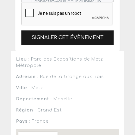
SIGNALER CET ÉVÈNEMENT
Lieu :
Parc des Expositions de Metz
Métropole
Adresse :
Rue de la Grange aux Bois
Ville :
Metz
Département :
Moselle
Région :
Grand Est
Pays :
France