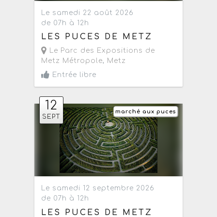
Le samedi 22 août 2026
de 07h à 12h
LES PUCES DE METZ
Le Parc des Expositions de
Metz Métropole
,
Metz
Entrée libre
12
marché aux puces
SEPT
Le samedi 12 septembre 2026
de 07h à 12h
LES PUCES DE METZ