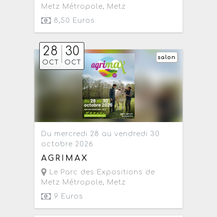
Metz Métropole
,
Metz
8,50 Euros
28
30
salon
OCT
OCT
Du mercredi 28 au vendredi 30
octobre 2026
AGRIMAX
Le Parc des Expositions de
Metz Métropole
,
Metz
9 Euros