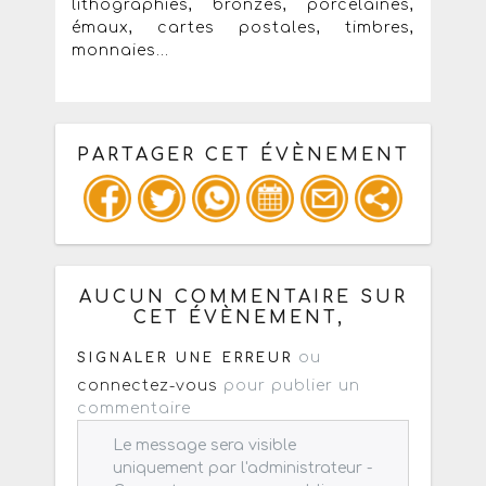
lithographies, bronzes, porcelaines,
émaux, cartes postales, timbres,
monnaies...
PARTAGER CET ÉVÈNEMENT
Copiez les infos ci-dessous pour un
: mail / forum / réseau social
AUCUN COMMENTAIRE SUR
CET ÉVÈNEMENT,
ou
SIGNALER UNE ERREUR
connectez-vous
pour publier un
commentaire