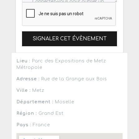
SIGNALER CET ÉVÈNEMENT
Lieu :
Parc des Expositions de Metz
Métropole
Adresse :
Rue de la Grange aux Bois
Ville :
Metz
Département :
Moselle
Région :
Grand Est
Pays :
France