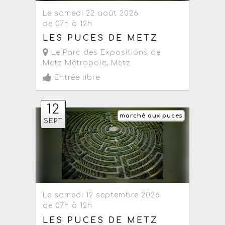
Le samedi 22 août 2026
de 07h à 12h
LES PUCES DE METZ
Le Parc des Expositions de
Metz Métropole
,
Metz
Entrée libre
12
marché aux puces
SEPT
Le samedi 12 septembre 2026
de 07h à 12h
LES PUCES DE METZ