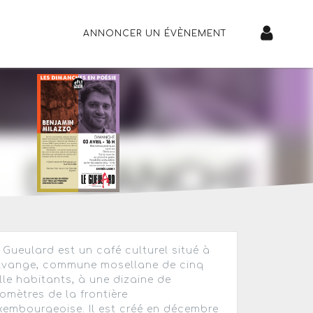
ANNONCER UN ÉVÈNEMENT
 Gueulard est un café culturel situé à
lvange, commune mosellane de cinq
lle habitants, à une dizaine de
lomètres de la frontière
xembourgeoise. Il est créé en décembre