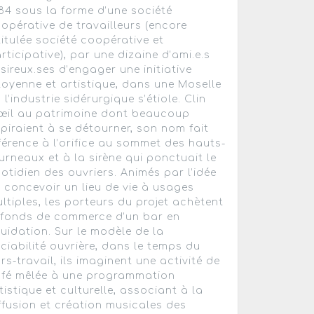
84 sous la forme d’une société
opérative de travailleurs (encore
titulée société coopérative et
rticipative), par une dizaine d’ami.e.s
sireux.ses d’engager une initiative
toyenne et artistique, dans une Moselle
 l’industrie sidérurgique s’étiole. Clin
œil au patrimoine dont beaucoup
piraient à se détourner, son nom fait
férence à l’orifice au sommet des hauts-
urneaux et à la sirène qui ponctuait le
otidien des ouvriers. Animés par l’idée
 concevoir un lieu de vie à usages
ltiples, les porteurs du projet achètent
 fonds de commerce d’un bar en
quidation. Sur le modèle de la
ciabilité ouvrière, dans le temps du
rs-travail, ils imaginent une activité de
fé mêlée à une programmation
tistique et culturelle, associant à la
ffusion et création musicales des