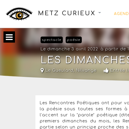
METZ CURIEUX
AGEND
spectacle
poésie
Le dimanche 3 avril 2022
à partir de 
LES DIMANCHES
Le Gueulard
,
Nilvange
Entrée l
Les Rencontres Poétiques ont pour voca
la poésie sous toutes ses formes à 
l’accent sur la “parole” poétique (d
premiers dimanches du mois, les Re
partie selon un principe proche des s