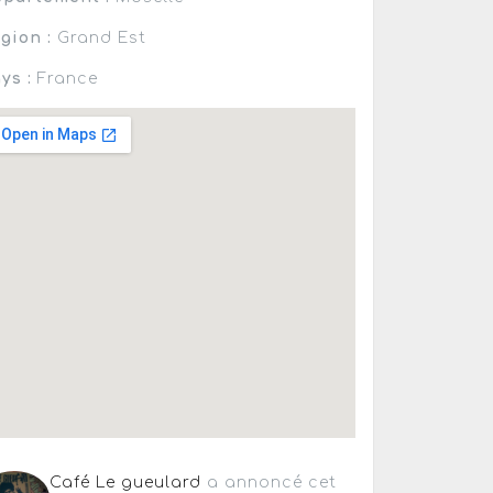
gion :
Grand Est
ys :
France
Café Le gueulard
a annoncé cet