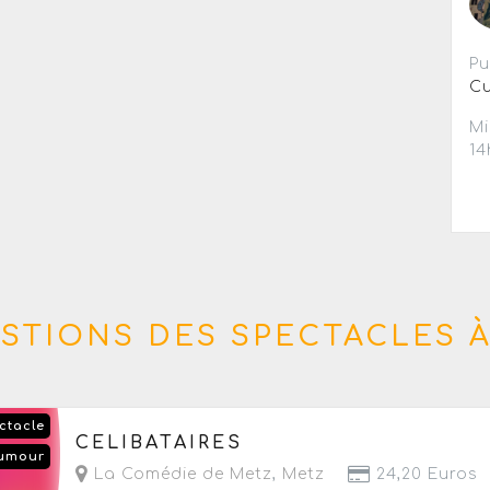
Pu
Cu
Mi
14
STIONS DES SPECTACLES À
ctacle
Du jeudi 17 au dimanche 20 septembre 2026
CELIBATAIRES
umour
- Prochaine date le jeudi 17 septembre 2026 à 
La Comédie de Metz
,
Metz
24,20 Euros