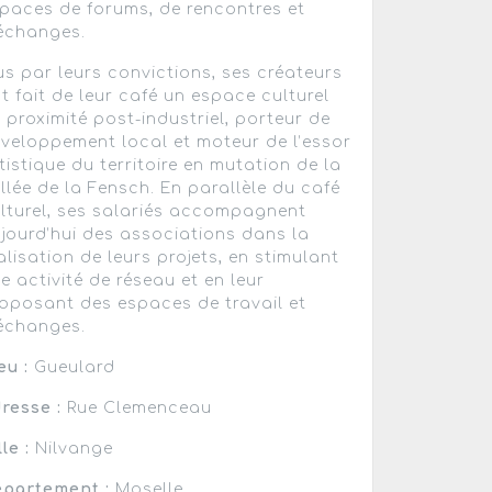
paces de forums, de rencontres et
échanges.
s par leurs convictions, ses créateurs
t fait de leur café un espace culturel
 proximité post-industriel, porteur de
veloppement local et moteur de l’essor
tistique du territoire en mutation de la
llée de la Fensch. En parallèle du café
lturel, ses salariés accompagnent
jourd’hui des associations dans la
alisation de leurs projets, en stimulant
e activité de réseau et en leur
oposant des espaces de travail et
échanges.
eu :
Gueulard
resse :
Rue Clemenceau
lle :
Nilvange
partement :
Moselle