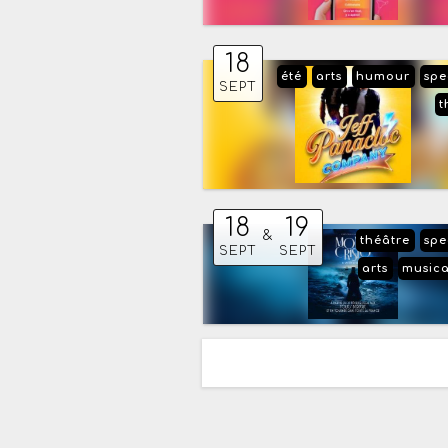
18
été
arts
humour
spe
SEPT
t
18
19
&
théâtre
spe
SEPT
SEPT
arts
musica