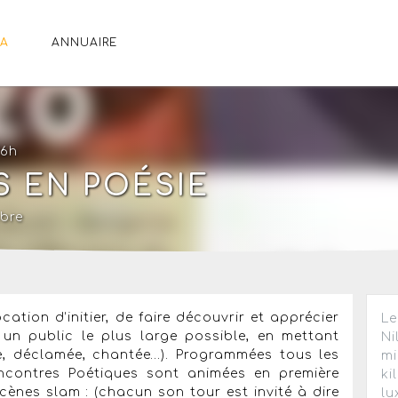
A
ANNUAIRE
16h
 EN POÉSIE
ibre
tion d’initier, de faire découvrir et apprécier
Le
un public le plus large possible, en mettant
Ni
ite, déclamée, chantée…). Programmées tous les
mi
ncontres Poétiques sont animées en première
ki
cènes slam : (chacun son tour est invité à dire
lu