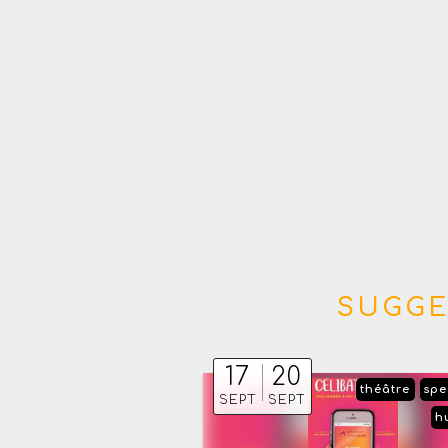
SUGGE
17
20
théâtre
spe
SEPT
SEPT
h