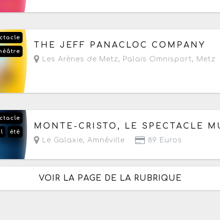
ctacle
Le vendredi 18 septembre 2026
à partir de 20h
THE JEFF PANACLOC COMPANY
héâtre
Les Arènes de Metz, Palais Omnisport
,
Metz
ctacle
Du vendredi 18 au samedi 19 septembre 2026
MONTE-CRISTO, LE SPECTACLE M
l
été
- Prochaine date le vendredi 18 septembre 202
Le Galaxie
,
Amnéville
89 Euros
VOIR LA PAGE DE LA RUBRIQUE