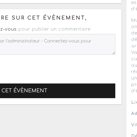
es
pour un : mail / forum / réseau social
d’
RE SUR CET ÉVÈNEMENT,
Mu
on
z-vous
pour publier un commentaire
de
dé
ar
Va
cu
au
ré
un
pr
R CET ÉVÈNEMENT
d’
Li
Ad
Vi
Dé