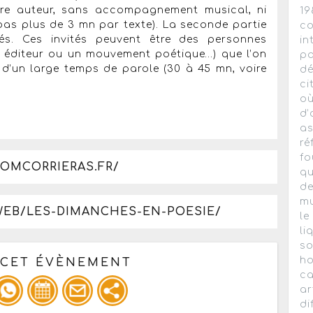
re auteur, sans accompagnement musical, ni
19
 pas plus de 3 mn par texte). La seconde partie
co
és. Ces invités peuvent être des personnes
in
un éditeur ou un mouvement poétique…) que l’on
pa
 d’un large temps de parole (30 à 45 mn, voire
dé
ci
où
d’
as
ré
fo
DOMCORRIERAS.FR/
qu
de
mu
WEB/LES-DIMANCHES-EN-POESIE/
le
li
so
ho
 CET ÉVÈNEMENT
ca
ar
di