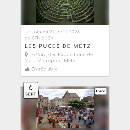
Le samedi 22 août 2026
de 07h à 12h
LES PUCES DE METZ
Le Parc des Expositions de
Metz Métropole
,
Metz
Entrée libre
6
foire
SEPT