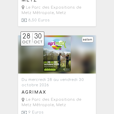
METZ
Le Parc des Expositions de
Metz Métropole
,
Metz
8,50 Euros
28
30
salon
OCT
OCT
Du mercredi 28 au vendredi 30
octobre 2026
AGRIMAX
Le Parc des Expositions de
Metz Métropole
,
Metz
9 Euros