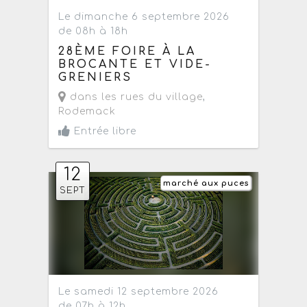
Le dimanche 6 septembre 2026
de 08h à 18h
28ÈME FOIRE À LA
BROCANTE ET VIDE-
GRENIERS
dans les rues du village
,
Rodemack
Entrée libre
12
marché aux puces
SEPT
Le samedi 12 septembre 2026
de 07h à 12h