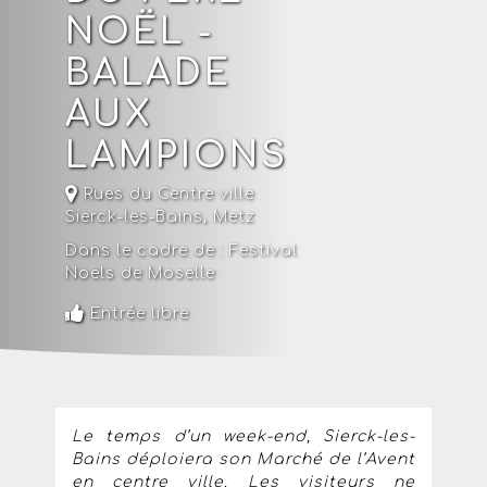
NOËL -
BALADE
AUX
LAMPIONS
Rues du Centre ville
Sierck-les-Bains,
Metz
Dans le cadre de :
Festival
Noëls de Moselle
Entrée libre
Le temps d’un week-end, Sierck-les-
Bains déploiera son Marché de l’Avent
en centre ville. Les visiteurs ne