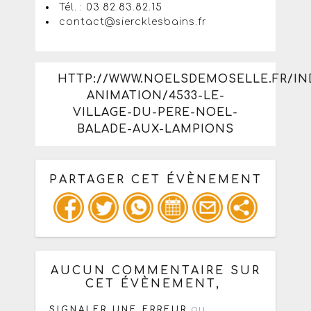
Tél. : 03.82.83.82.15
contact@siercklesbains.fr
HTTP://WWW.NOELSDEMOSELLE.FR/IN
ANIMATION/4533-LE-
VILLAGE-DU-PERE-NOEL-
BALADE-AUX-LAMPIONS
PARTAGER CET ÉVÈNEMENT
Copiez les infos ci-dessous pour un
: mail / forum / réseau social
AUCUN COMMENTAIRE SUR
CET ÉVÈNEMENT,
ou
SIGNALER UNE ERREUR