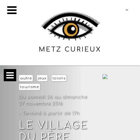
METZ CURIEUX
autre
jeux
loisirs
tourisme
Du samedi 26 au dimanche
27 novembre 2016
- Terminé à partir de 17h
LE VILLAGE
DU PÈRE