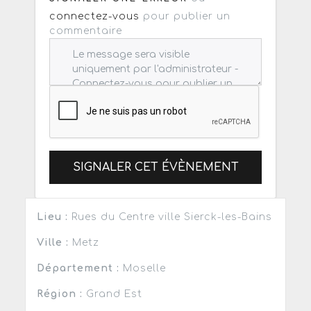
connectez-vous
pour publier un
commentaire
SIGNALER CET ÉVÈNEMENT
Lieu :
Rues du Centre ville Sierck-les-Bains
Ville :
Metz
Département :
Moselle
Région :
Grand Est