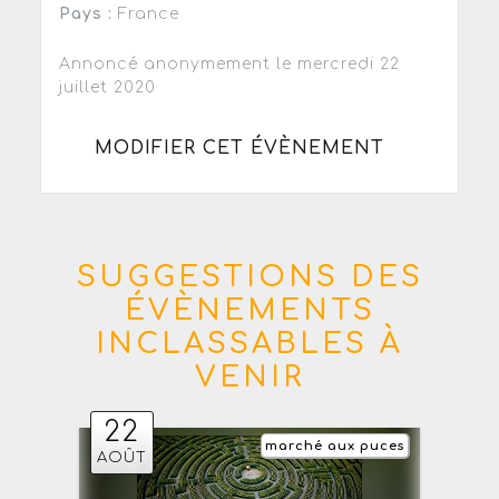
Pays :
France
Annoncé anonymement le mercredi 22
juillet 2020
MODIFIER CET ÉVÈNEMENT
SUGGESTIONS DES
ÉVÈNEMENTS
INCLASSABLES À
VENIR
22
marché aux puces
AOÛT