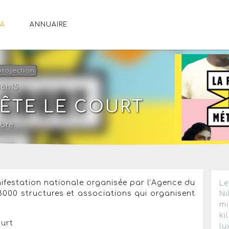
A
ANNUAIRE
projection
18h15
ÊTE LE COURT
ibre
ifestation nationale organisée par l’Agence du
Le
000 structures et associations qui organisent
Ni
mi
ki
urt
lu