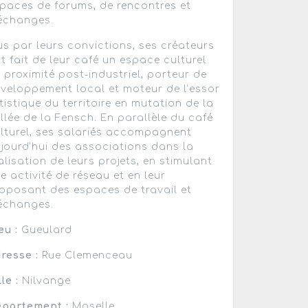
paces de forums, de rencontres et
échanges.
s par leurs convictions, ses créateurs
t fait de leur café un espace culturel
 proximité post-industriel, porteur de
veloppement local et moteur de l’essor
tistique du territoire en mutation de la
llée de la Fensch. En parallèle du café
lturel, ses salariés accompagnent
jourd’hui des associations dans la
alisation de leurs projets, en stimulant
e activité de réseau et en leur
oposant des espaces de travail et
échanges.
eu :
Gueulard
resse :
Rue Clemenceau
lle :
Nilvange
partement :
Moselle