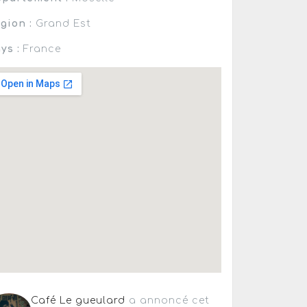
gion :
Grand Est
ys :
France
Café Le gueulard
a annoncé cet