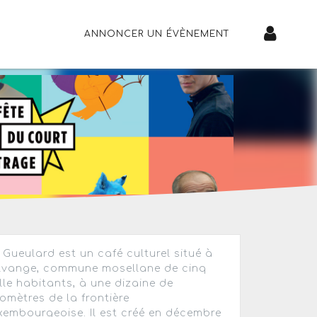
ANNONCER UN ÉVÈNEMENT
 Gueulard est un café culturel situé à
lvange, commune mosellane de cinq
lle habitants, à une dizaine de
lomètres de la frontière
xembourgeoise. Il est créé en décembre