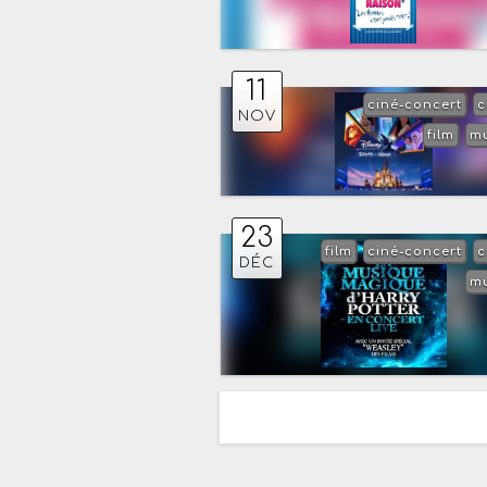
11
ciné-concert
c
NOV
film
m
23
film
ciné-concert
c
DÉC
m