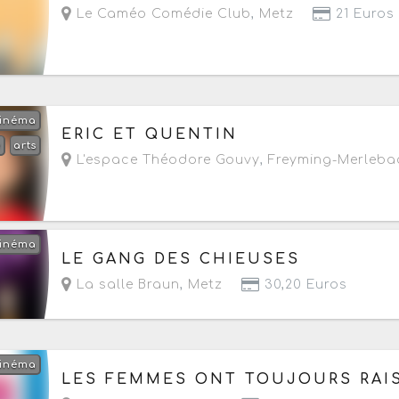
Le Caméo Comédie Club
,
Metz
21 Euros
inéma
Le vendredi 2 octobre 2026
à partir de 20h
ERIC ET QUENTIN
é
arts
L'espace Théodore Gouvy
,
Freyming-Merleba
inéma
Le vendredi 2 octobre 2026
à partir de 20h
LE GANG DES CHIEUSES
La salle Braun
,
Metz
30,20 Euros
inéma
Le vendredi 6 novembre 2026
à partir de 20h
LES FEMMES ONT TOUJOURS RAI