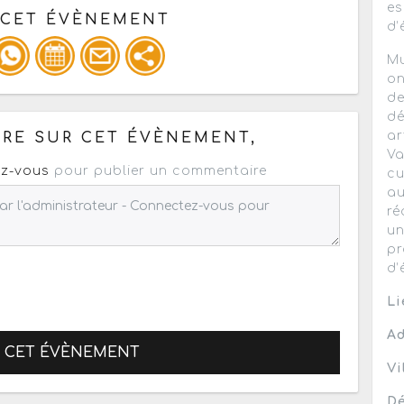
es
 CET ÉVÈNEMENT
d’
Mu
on
pour un : mail / forum / réseau social
de
dé
ar
RE SUR CET ÉVÈNEMENT,
Va
z-vous
pour publier un commentaire
cu
au
ré
un
pr
d’
Li
Ad
R CET ÉVÈNEMENT
Vi
Dé