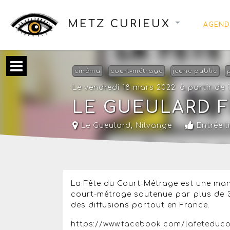
METZ CURIEUX
AGEND
cinéma
court-métrage
jeune public
Le vendredi 18 mars 2022
à partir de 
LE GUEULARD F
Le Gueulard
,
Nilvange
Entrée l
La Fête du Court-Métrage est une man
court-métrage soutenue par plus de 3
des diffusions partout en France.
https://www.facebook.com/lafeteduco