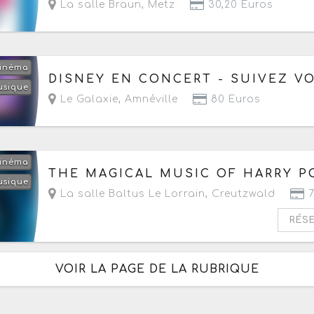
La salle Braun
,
Metz
30,20 Euros
inéma
Le mercredi 11 novembre 2026
à partir de 15h3
DISNEY EN CONCERT - SUIVEZ V
usique
Le Galaxie
,
Amnéville
80 Euros
inéma
Le mercredi 23 décembre 2026
à partir de 20h
THE MAGICAL MUSIC OF HARRY P
usique
La salle Baltus Le Lorrain
,
Creutzwald
7
RÉS
VOIR LA PAGE DE LA RUBRIQUE