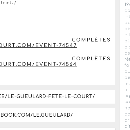
rtmetz/
19
co
in
pa
dé
ci
ONS COMPLÈTES
où
OURT.COM/EVENT-74547
d’
as
ONS COMPLÈTES
ré
OURT.COM/EVENT-74564
fo
qu
de
mu
le
li
EB/LE-GUEULARD-FETE-LE-COURT/
so
ho
ca
EBOOK.COM/LE.GUEULARD/
ar
di