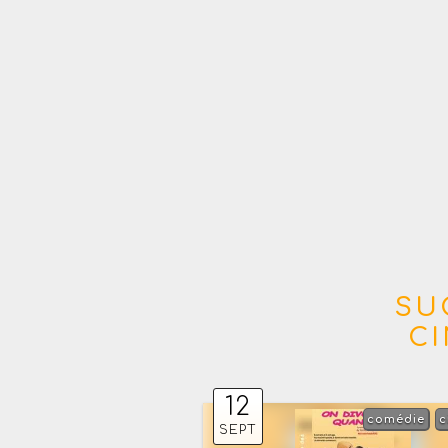
SU
C
12
comédie
c
SEPT