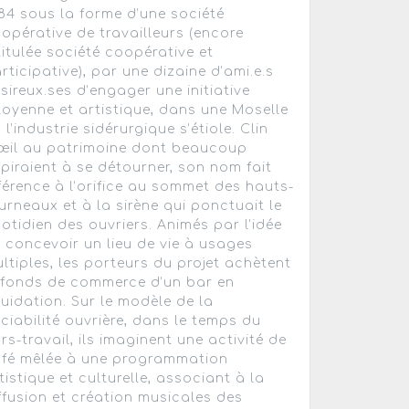
84 sous la forme d’une société
opérative de travailleurs (encore
titulée société coopérative et
rticipative), par une dizaine d’ami.e.s
sireux.ses d’engager une initiative
toyenne et artistique, dans une Moselle
 l’industrie sidérurgique s’étiole. Clin
œil au patrimoine dont beaucoup
piraient à se détourner, son nom fait
férence à l’orifice au sommet des hauts-
urneaux et à la sirène qui ponctuait le
otidien des ouvriers. Animés par l’idée
 concevoir un lieu de vie à usages
ltiples, les porteurs du projet achètent
 fonds de commerce d’un bar en
quidation. Sur le modèle de la
ciabilité ouvrière, dans le temps du
rs-travail, ils imaginent une activité de
fé mêlée à une programmation
tistique et culturelle, associant à la
ffusion et création musicales des