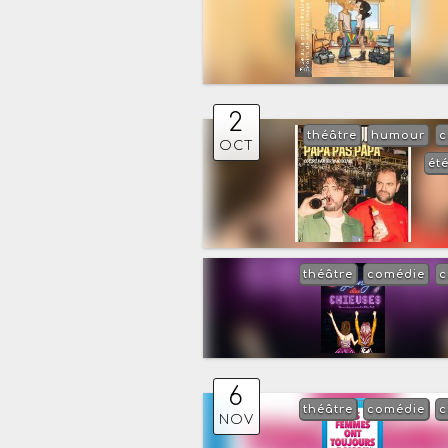
2
théâtre
humour
c
OCT
ét
théâtre
comédie
c
6
théâtre
comédie
c
NOV