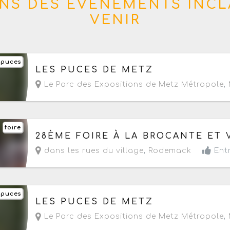
NS DES ÉVÈNEMENTS INCL
VENIR
 puces
Le samedi 22 août 2026
de 07h à 12h
LES PUCES DE METZ
Le Parc des Expositions de Metz Métropole
,
foire
Le dimanche 6 septembre 2026
de 08h à 18h
28ÈME FOIRE À LA BROCANTE ET 
dans les rues du village
,
Rodemack
Entr
 puces
Le samedi 12 septembre 2026
de 07h à 12h
LES PUCES DE METZ
Le Parc des Expositions de Metz Métropole
,