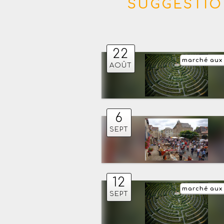
SUGGESTIO
22
marché aux
AOÛT
6
SEPT
12
marché aux
SEPT