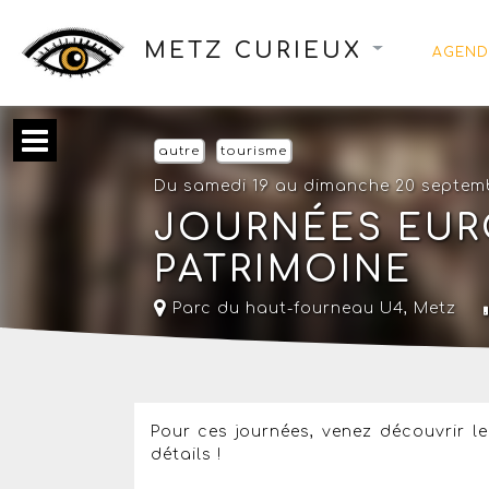
METZ CURIEUX
AGEND
autre
tourisme
Du samedi 19 au dimanche 20 septem
JOURNÉES EUR
PATRIMOINE
Parc du haut-fourneau U4,
Metz
Pour ces journées, venez découvrir 
détails !