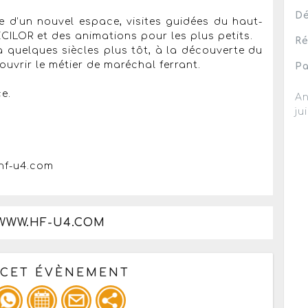
Dé
te d’un nouvel espace, visites guidées du haut-
ILOR et des animations pour les plus petits.
Ré
 quelques siècles plus tôt, à la découverte du
uvrir le métier de maréchal ferrant.
Pa
e.
An
ju
hf-u4.com
/WWW.HF-U4.COM
 CET ÉVÈNEMENT