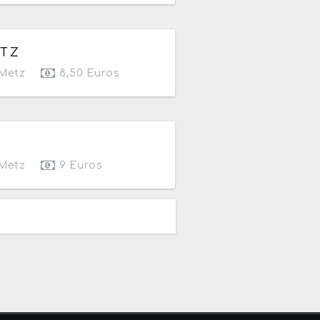
2026
de 10h à 19h
ETZ
Metz
8,50 Euros
Metz
9 Euros