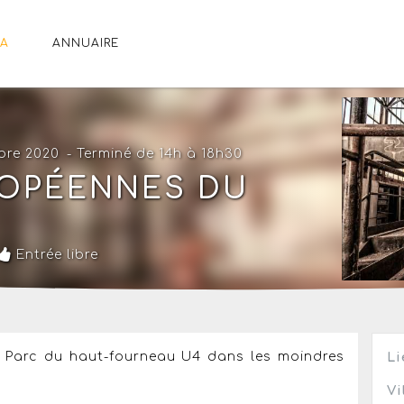
A
ANNUAIRE
bre 2020
- Terminé de 14h à 18h30
OPÉENNES DU
Entrée libre
le Parc du haut-fourneau U4 dans les moindres
Li
Vi