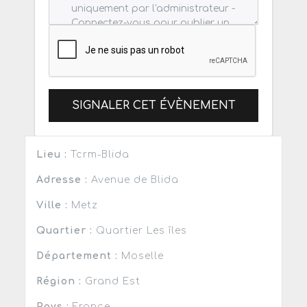
SIGNALER CET ÉVÈNEMENT
Lieu :
Tcrm-Blida
Adresse :
Avenue de Blida
Ville :
Metz
Quartier :
Quartier Les îles
Département :
Moselle
Région :
Grand Est
Pays :
France