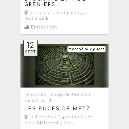
GRENIERS
dans les rues du village
,
Rodemack
Entrée libre
12
marché aux puces
SEPT
Le samedi 12 septembre 2026
de 07h à 12h
LES PUCES DE METZ
Le Parc des Expositions de
Metz Métropole
,
Metz