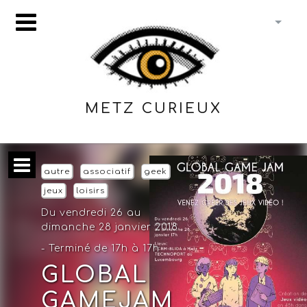
METZ CURIEUX
autre
associatif
geek
jeux
loisirs
Du vendredi 26 au
dimanche 28 janvier 2018
- Terminé de 17h à 17h
GLOBAL
GAMEJAM