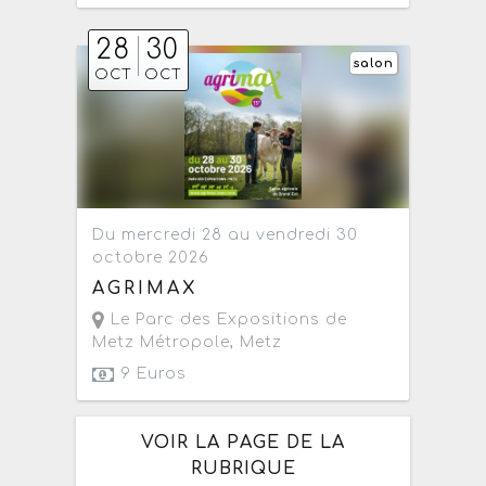
28
30
salon
OCT
OCT
Du mercredi 28 au vendredi 30
octobre 2026
AGRIMAX
Le Parc des Expositions de
Metz Métropole
,
Metz
9 Euros
VOIR LA PAGE DE LA
RUBRIQUE