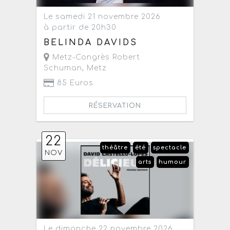
Le samedi 21 novembre 2026
à partir de 20h30
BELINDA DAVIDS
Metz-Congrès Robert
Schuman
,
Metz
85 Euros
RÉSERVATION
22
théâtre
été
spectacle
NOV
arts
humour
Le dimanche 22 novembre 2026