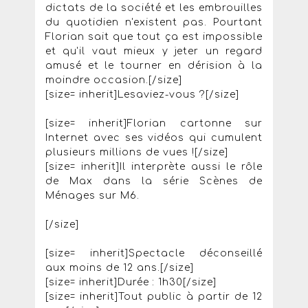
dictats de la société et les embrouilles
du quotidien n'existent pas. Pourtant
Florian sait que tout ça est impossible
et qu'il vaut mieux y jeter un regard
amusé et le tourner en dérision à la
moindre occasion.[/size]
[size= inherit]Lesaviez-vous ?[/size]
[size= inherit]Florian cartonne sur
Internet avec ses vidéos qui cumulent
plusieurs millions de vues ![/size]
[size= inherit]Il interprète aussi le rôle
de Max dans la série Scènes de
Ménages sur M6.
[/size]
[size= inherit]Spectacle déconseillé
aux moins de 12 ans.[/size]
[size= inherit]Durée : 1h30[/size]
[size= inherit]Tout public à partir de 12