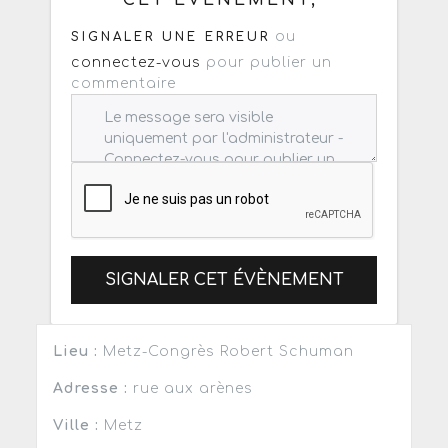
ou
SIGNALER UNE ERREUR
connectez-vous
pour publier un
commentaire
SIGNALER CET ÉVÈNEMENT
Lieu :
Metz-Congrès Robert Schuman
Adresse :
rue aux arènes
Ville :
Metz