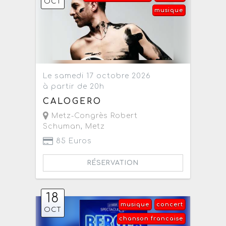
OCT
musique
Le samedi 17 octobre 2026
à partir de 20h
CALOGERO
Metz-Congrès Robert
Schuman
,
Metz
85 Euros
RÉSERVATION
18
musique
concert
OCT
chanson francaise