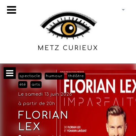
METZ CURIEUX
spectacle
humour
théâtre
été
arts
Le samedi 13 juin 2026
à partir de 20h
FLORIAN
LEX