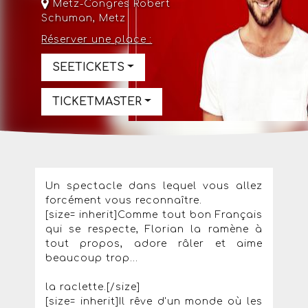
Metz-Congrès Robert
Schuman
,
Metz
Réserver une place :
SEETICKETS
TICKETMASTER
Un spectacle dans lequel vous allez
forcément vous reconnaître.
[size= inherit]Comme tout bon Français
qui se respecte, Florian la ramène à
tout propos, adore râler et aime
beaucoup trop...
la raclette.[/size]
[size= inherit]Il rêve d'un monde où les