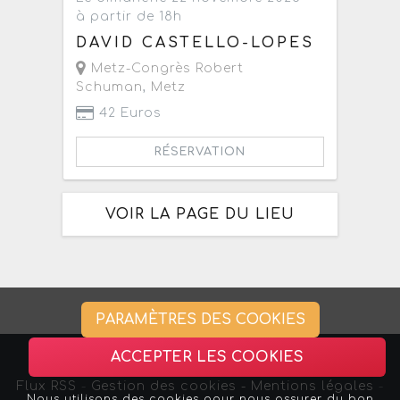
à partir de 18h
DAVID CASTELLO-LOPES
Metz-Congrès Robert
Schuman
,
Metz
42 Euros
RÉSERVATION
VOIR LA PAGE DU LIEU
PARAMÈTRES DES COOKIES
ACCEPTER LES COOKIES
Flux RSS
-
Gestion des cookies -
Mentions légales
-
Nous utilisons des cookies pour nous assurer du bon