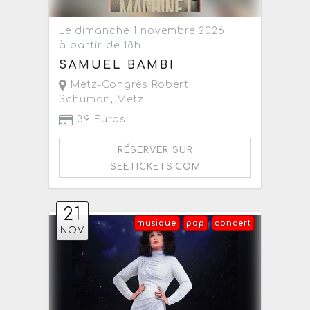
Le dimanche 1 novembre 2026
à partir de 18h
SAMUEL BAMBI
Metz-Congrès Robert
Schuman
,
Metz
39 Euros
RÉSERVER SUR
SEETICKETS.COM
21
musique
pop
concert
NOV