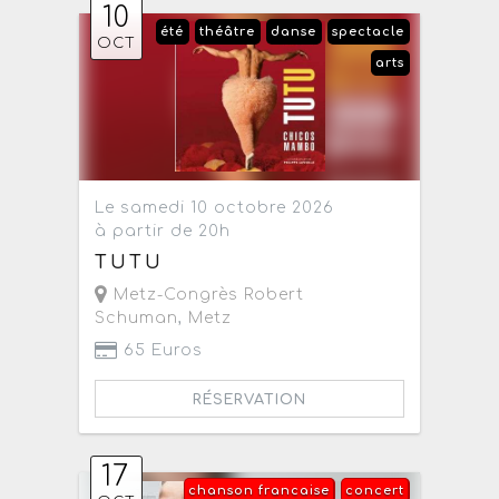
10
été
théâtre
danse
spectacle
OCT
arts
Le samedi 10 octobre 2026
à partir de 20h
TUTU
Metz-Congrès Robert
Schuman
,
Metz
65 Euros
RÉSERVATION
17
chanson francaise
concert