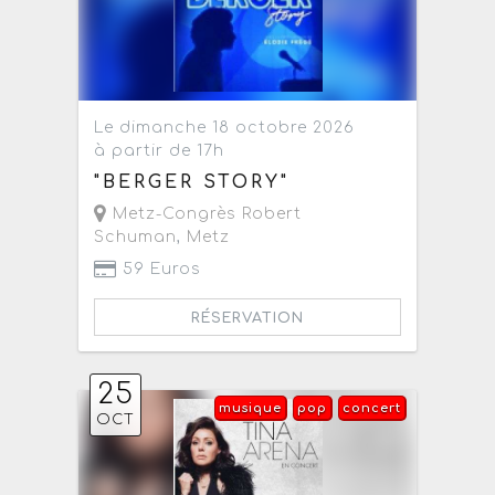
Le dimanche 18 octobre 2026
à partir de 17h
"BERGER STORY"
Metz-Congrès Robert
Schuman
,
Metz
59 Euros
RÉSERVATION
25
musique
pop
concert
OCT