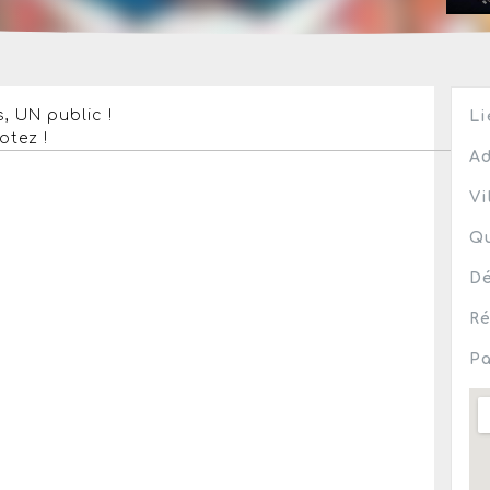
, UN public !
Li
otez !
Ad
Vi
Qu
Dé
Ré
Pa