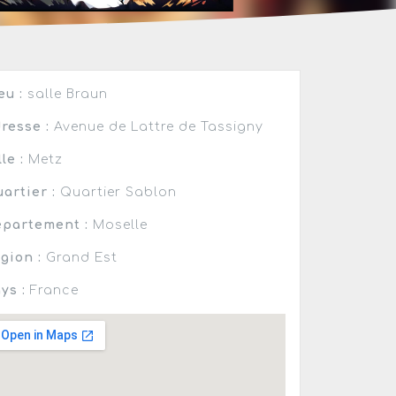
eu :
salle Braun
resse :
Avenue de Lattre de Tassigny
lle :
Metz
artier :
Quartier Sablon
partement :
Moselle
gion :
Grand Est
ys :
France