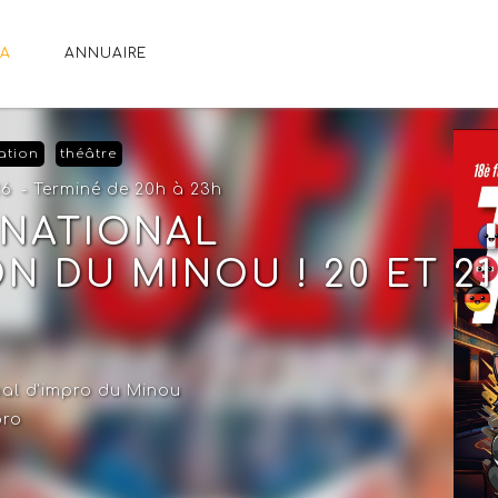
A
ANNUAIRE
ation
théâtre
26
- Terminé de 20h à 23h
RNATIONAL
N DU MINOU ! 20 ET 21
nal d'impro du Minou
pro