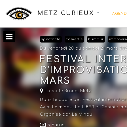
METZ CURIEUX
AGEND
spectacle
comédie
humour
improvis
Du vendredi 20 au samedi 21 mars 20
FESTIVAL INTE
D'IMPROVISATIO
MARS
La salle Braun
,
Metz
Dans le cadre de :
Festival internatio
Avec Le minou, La LIBER et Cosmic im
Organisé par Le Minou
5 Euros