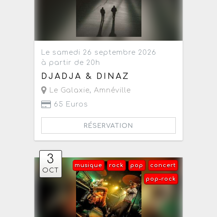
Le samedi 26 septembre 2026
à partir de 20h
DJADJA & DINAZ
Le Galaxie
,
Amnéville
65 Euros
RÉSERVATION
3
musique
rock
pop
concert
OCT
pop-rock