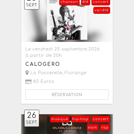
chanson
été
concert
SEPT
variété
Le vendredi 25 septembre 2026
à partir de 20h
CALOGERO
La Passerelle
,
Florange
85 Euros
RÉSERVATION
26
musique
hip-hop
concert
SEPT
slam
rap