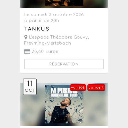
Le samedi 3 octobre 2026
à partir de 20h
TANKUS
L'espace Théodore Gouvy
,
Freyming-Merlebach
28,60 Euros
RÉSERVATION
11
variété
concert
OCT