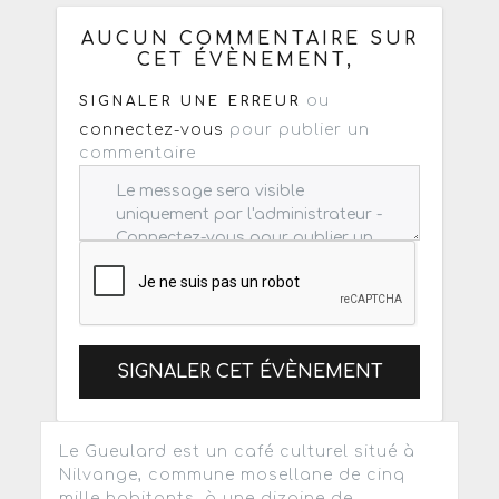
: mail / forum / réseau social
AUCUN COMMENTAIRE SUR
CET ÉVÈNEMENT,
ou
SIGNALER UNE ERREUR
connectez-vous
pour publier un
commentaire
SIGNALER CET ÉVÈNEMENT
Le Gueulard est un café culturel situé à
Nilvange, commune mosellane de cinq
mille habitants, à une dizaine de