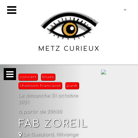
METZ CURIEUX
concert
blues
chanson francaise
punk
Le dimanche 31 octobre
2021
à partir de 20h30
FAB ZOREIL
Le Gueulard
,
Nilvange