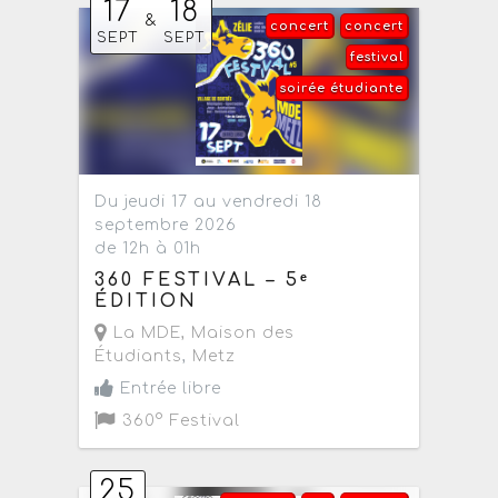
17
18
&
concert
concert
SEPT
SEPT
festival
soirée étudiante
Du jeudi 17 au vendredi 18
septembre 2026
de 12h à 01h
360 FESTIVAL – 5ᵉ
ÉDITION
La MDE, Maison des
Étudiants
,
Metz
Entrée libre
360° Festival
25