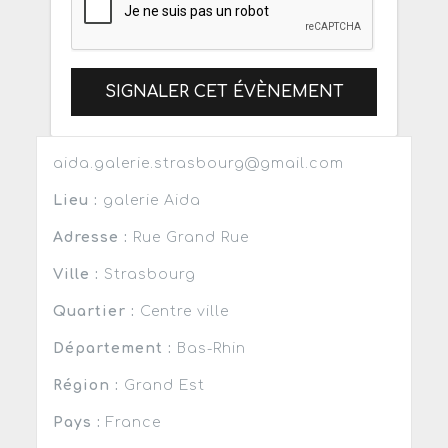
SIGNALER CET ÉVÈNEMENT
aida.galerie.strasbourg@gmail.com
Lieu :
galerie Aida
Adresse :
Rue Grand Rue
Ville :
Strasbourg
Quartier :
Centre ville
Département :
Bas-Rhin
Région :
Grand Est
Pays :
France