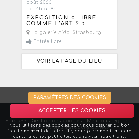
août 2026
de 14h à 19h
EXPOSITION « LIBRE
COMME L’ART 2 »
La galerie Aida
,
Strasbourg
Entrée libre
VOIR LA PAGE DU LIEU
PARAMÈTRES DES COOKIES
ACCEPTER LES COOKIES
Flux RSS
-
Gestion des cookies -
Mentions légales
-
Nous utilisons des cookies pour nous assurer du bon
Association Strasbourg Curieux
fonctionnement de notre site, pour personnaliser notre
contenu et nos publicités, et analyser notre trafic.