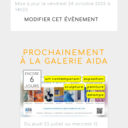
Mise à jour le vendredi 24 octobre 2025 à
14h23
MODIFIER CET ÉVÈNEMENT
PROCHAINEMENT
À LA GALERIE AIDA
ENCORE
6
art contemporain
exposition
JOURS
sculpture
peinture
estampe
Du jeudi 23 juillet au mercredi 12