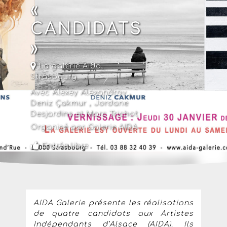
«
CANDIDATS
»
La galerie Aida
,
Strasbourg
Avec Alexey Alexandrov ,
Deniz Çakmur , Jordane
Desjardins et Marc Trichot
Organisé par Galerie AIDA
Entrée libre
AIDA Galerie présente les réalisations
de quatre candidats aux Artistes
Indépendants d’Alsace (AIDA). Ils