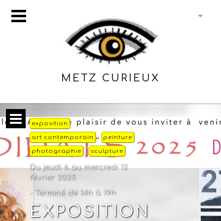
METZ CURIEUX
exposition
art contemporain
peinture
photographie
sculpture
Du jeudi 6 au mercredi 12
février 2025
- Terminé de 14h à 19h
EXPOSITION